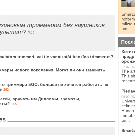
Smaržu
noformē
milzīgu
нзиновым триммером без наушников.
par...
зультат?
241
Посл
Хотит
предр
atora trimmeri: vai tie var aizstāt benzīna trimmerus?
бронз
22.07.20
меры нового поколения. Могут ли они заменить
The ar
This si
resear
го триммера EGO, больше не хочется работать не
е
262
Piedāv
06.02.20
етей, вручать им Дипломы, грамоты,
Univer
сты?
365
celtnie
Honda 
motoblo
es
un...
Smarž