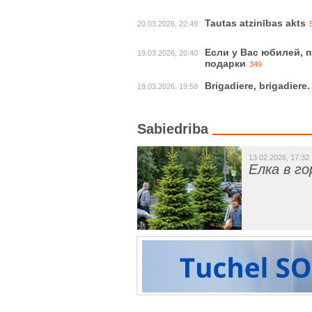
Tautas atzinības akts
20.03.2026, 22:49
Если у Вас юбилей, 
19.03.2026, 20:40
подарки
349
Brigadiere, brigadiere
19.03.2026, 19:58
Sabiedriba
13.02.2026, 17:32
Елка в го