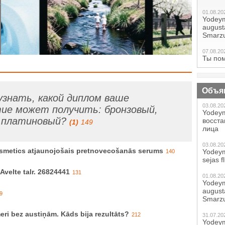
01.08.20
Yodeym
augustā
Smarzu
07.08.20
Ты по
Объя
знать, какой диплом ваше
03.08.20
ие может получить: бронзовый,
Yodeym
, платиновый?
восст
(1)
149
лица
03.08.20
smetics atjaunojošais pretnovecošanās serums
Yodeym
140
sejas f
velte talr. 26824441
131
01.08.20
Yodeym
augustā
9
Smarzu
eri bez austiņām. Kāds bija rezultāts?
212
31.07.20
Yodeym