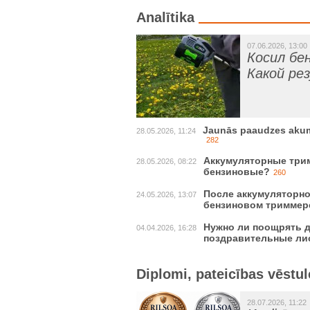
Analītika
07.06.2026, 13:00
Косил бе
Какой ре
Jaunās paaudzes akumul
28.05.2026, 11:24
282
Аккумуляторные трим
28.05.2026, 08:22
бензиновые?
260
После аккумуляторно
24.05.2026, 13:07
бензиновом триммер
Нужно ли поощрять д
04.04.2026, 16:28
поздравительные ли
Diplomi, pateicības vēstul
28.07.2026, 11:22