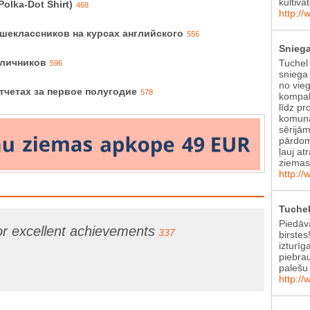
kultiva
olka-Dot Shirt)
468
http://
ршеклассников на курсах английского
556
Sniega
тличников
Tuchel
596
sniega 
no vie
тчетах за первое полугодие
578
kompak
līdz pr
komunā
sērijām
pārdom
ļauj at
ziema
http://
Tuchel
Piedāv
or excellent achievements
337
birstes
izturīg
piebra
palešu 
http://