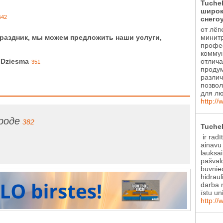
Tuche
широк
542
снего
от лёг
минитр
праздник, мы можем предложить наши услуги,
профе
коммун
отлича
. Dziesma
351
проду
различ
позвол
для лю
http://
роде
382
Tuchel
ir radī
ainavu
lauksa
pašval
būvniec
hidraul
darba r
īstu un
http://