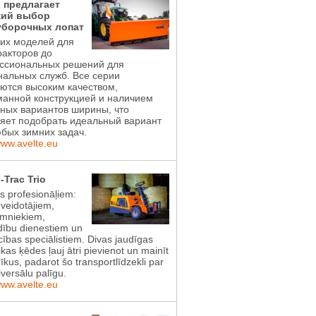
l предлагает
ий выбор
уборочных лопат
ких моделей для
акторов до
ссиональных решений для
альных служб. Все серии
ются высоким качеством,
манной конструкцией и наличием
ных вариантов ширины, что
яет подобрать идеальный вариант
бых зимних задач.
www.avelte.eu
-Trac Trio
ts profesionāļiem:
 veidotājiem,
imniekiem,
dību dienestiem un
ības speciālistiem. Divas jaudīgas
ikas ķēdes ļauj ātri pievienot un mainīt
īkus, padarot šo transportlīdzekli par
iversālu palīgu.
www.avelte.eu