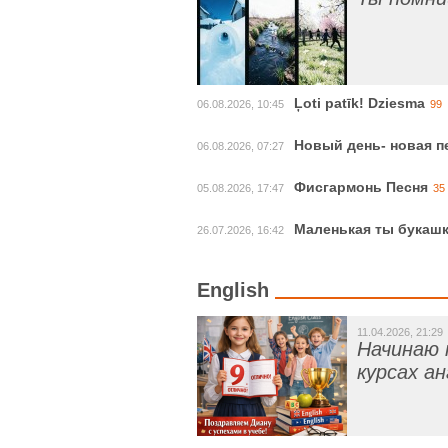
Ļoti patīk! Dziesma
06.08.2026, 10:45
99
Новый день- новая п
06.08.2026, 07:27
Фисгармонь Песня
05.08.2026, 17:47
35
Маленькая ты букаш
26.07.2026, 16:42
English
11.04.2026, 21:29
Начинаю 
курсах а