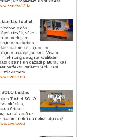
toriem, vibroblietēm un sūkņiem.
www.serviss13.lv
 lāpstas Tuchel
 piedāvā plašu
lāpstu izvēli, sākot
gliem modeļiem
tajiem traktoriem
ofesionāliem risinājumiem
lajiem pakalpojumiem. Visām
 ir raksturīga augsta kvalitāte,
āts dizains un dažādi platumi, kas
rast perfektu variantu jebkuram
s uzdevumam.
www.avelte.eu
 SOLO birstes
ājam Tuchel SOLO
! Vienkāršas,
as un ērtas -
uc, uzmet virsū uz
dakšām, notīri un noliec atpakaļ!
www.avelte.eu