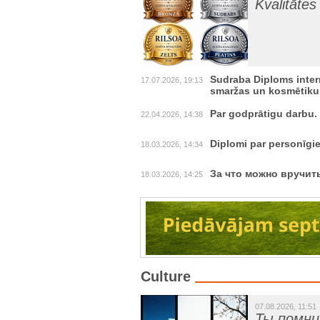
Kvalitātes
Sudraba Diploms inte
17.07.2026, 19:13
smaržas un kosmētiku
Par godprātigu darbu.
22.04.2026, 14:38
Diplomi par personīg
18.03.2026, 14:34
За что можно вручит
18.03.2026, 14:25
Culture
07.08.2026, 11:51
Ты помн