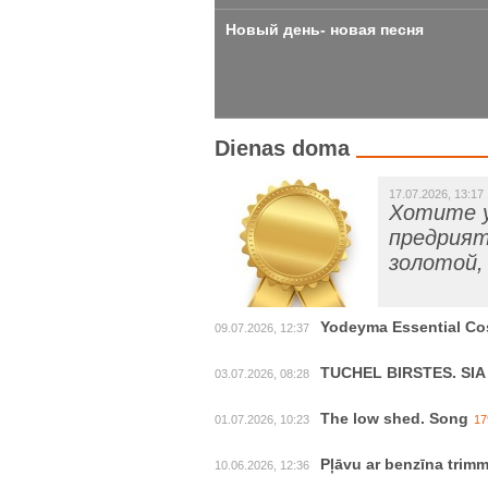
Новый день- новая песня
Dienas doma
17.07.2026, 13:17
Хотите у
предрият
золотой
Yodeyma Essential Co
09.07.2026, 12:37
TUCHEL BIRSTES. SIA A
03.07.2026, 08:28
The low shed. Song
01.07.2026, 10:23
17
Pļāvu ar benzīna trimm
10.06.2026, 12:36