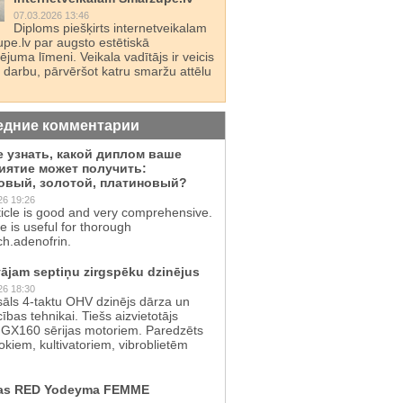
07.03.2026 13:46
Diploms piešķirts internetveikalam
pe.lv par augsto estētiskā
juma līmeni. Veikala vadītājs ir veicis
 darbu, pārvēršot katru smaržu attēlu
едние комментарии
е узнать, какой диплом ваше
иятие может получить:
овый, золотой, платиновый?
26 19:26
ticle is good and very comprehensive.
te is useful for thorough
ch.adenofrin.
ājam septiņu zirgspēku dzinējus
26 18:30
sāls 4-taktu OHV dzinējs dārza un
cības tehnikai. Tiešs aizvietotājs
GX160 sērijas motoriem. Paredzēts
kiem, kultivatoriem, vibroblietēm
as RED Yodeyma FEMME