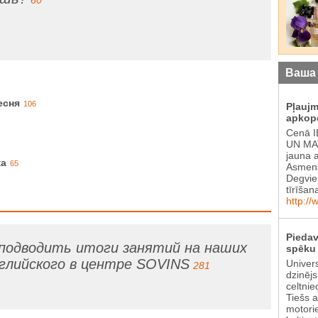
Ваша
есня
106
Pļauj
apkop
Cenā 
UN MAT
jauna 
ка
65
Asmens
Degvie
tīrīšan
http://
Piedav
подводить итоги занятий на наших
spēku 
нглийского в центре SOVINS
Univer
281
dzinēj
celtnie
Tiešs 
motori