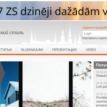
Зарегистрируйт
кий стиль
Напомнить парол
СТАТЬИ
SLUDINĀJUMI
ПРЕЗЕНТАЦИИ
VIDEO
Попу
06.08.20
Новый 
06.08.20
Ļoti pa
03.08.20
Portāl
sasnie
progr