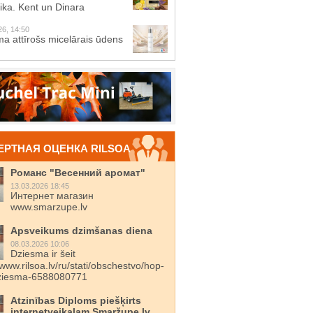
ika. Kent un Dinara
26, 14:50
a attīrošs micelārais ūdens
ЕРТНАЯ ОЦЕНКА RILSOA
Романс "Весенний аромат"
13.03.2026 18:45
Интернет магазин
www.smarzupe.lv
Apsveikums dzimšanas diena
08.03.2026 10:06
Dziesma ir šeit
/www.rilsoa.lv/ru/stati/obschestvo/hop-
dziesma-6588080771
Atzinības Diploms piešķirts
internetveikalam Smaržupe.lv