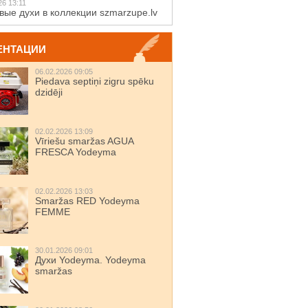
26 13:11
вые духи в коллекции szmarzupe.lv
ЕНТАЦИИ
06.02.2026 09:05
Piedava septiņi zigru spēku
dzidēji
02.02.2026 13:09
Vīriešu smaržas AGUA
FRESCA Yodeyma
02.02.2026 13:03
Smaržas RED Yodeyma
FEMME
30.01.2026 09:01
Духи Yodeyma. Yodeyma
smaržas