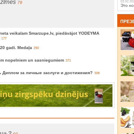
 zīmes
03.02.20
79
Это но
ПРЕЗ
rneta veikalam Smarzupe.lv, piedāvājot YODEYMA
177
 20 gadi. Medaļa
290
iem nopelniem un sasniegumiem
371
ь Диплом за личные заслуги и достижения?
308
ишь?
60