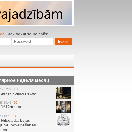
есь
или войдите на сайт:
ь
лярное
неделя
месяц
26 07:27
106
день- новая песня
26 10:45
99
tīk! Dziesma
26 10:13
89
ā Rilsoa darbojas
gumu novērtēšanas
amma