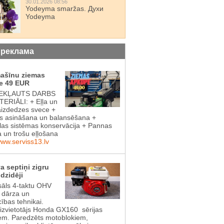
30.01.2026 08:56
Yodeyma smaržas. Духи
Yodeyma
 реклама
mašīnu ziemas
e 49 EUR
IEKĻAUTS DARBS
ERIĀLI: + Eļļa un
aizdedzes svece +
 asināšana un balansēšana +
las sistēmas konservācija + Pannas
a un trošu eļļošana
www.serviss13.lv
a septiņi zigru
dzidēji
sāls 4-taktu OHV
s dārza un
cības tehnikai.
aizvietotājs Honda GX160 sērijas
em. Paredzēts motoblokiem,