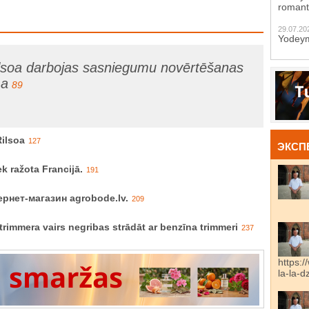
romant
29.07.20
Yodeym
ilsoa darbojas sasniegumu novērtēšanas
ma
89
Rilsoa
127
ЭКСП
k ražota Francijā.
191
рнет-магазин agrobode.lv.
209
rimmera vairs negribas strādāt ar benzīna trimmeri
237
https:/
la-la-