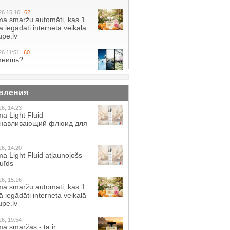
26 15:16
62
a smaržu automāti, kas 1.
 iegādāti interneta veikalā
pe.lv
26 11:51
60
мнишь?
вления
26, 14:23
a Light Fluid —
анавливающий флюид для
26, 14:20
a Light Fluid atjaunojošs
luīds
26, 15:16
a smaržu automāti, kas 1.
 iegādāti interneta veikalā
pe.lv
26, 19:54
a smaržas - tā ir