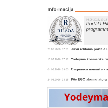
Informācija
03.08.2026, 10:13
Portālā R
program
Jūsu reklāma portālā 
20.07.2026, 07:31
Yodeyma kosmētika tie
10.07.2026, 17:12
Открылся новый инте
04.06.2026, 19:03
Pēc EGO akumulatora t
24.05.2026, 13:15