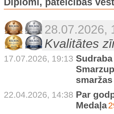
Diplomi, pateicības vēs
28.07.2026, 
Kvalitātes z
Sudraba 
17.07.2026, 19:13
Smarzup
smaržas
Par godp
22.04.2026, 14:38
Medaļa
2