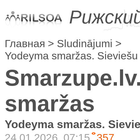
Рижски
Главная
Sludinājumi
Yodeyma smaržas. Sieviešu 
Smarzupe.lv
smaržas
Yodeyma smaržas. Sievie
24.01.2026, 07:15
357