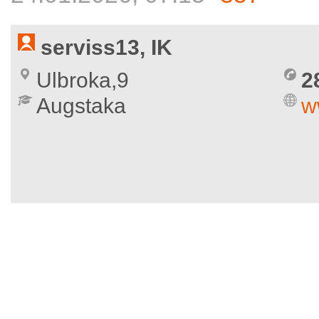
serviss13, IK
Ulbroka,9
2
Augstaka
w