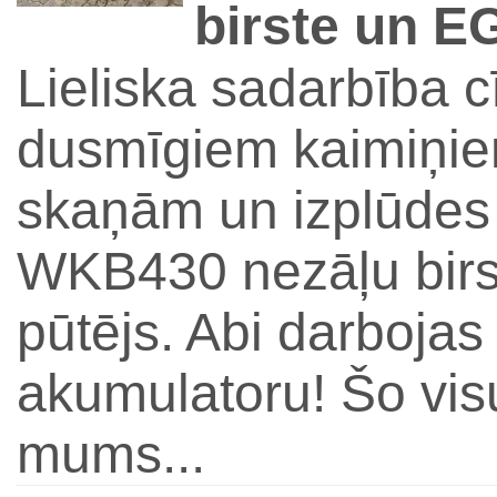
birste un E
Lieliska sadarbība 
dusmīgiem kaimiņiem
skaņām un izplūd
WKB430 nezāļu bir
pūtējs. Abi darbojas
akumulatoru! Šo visu
mums...