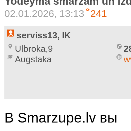
Yodeyma smaržām un izd
02.01.2026, 13:13
241
serviss13, IK
Ulbroka,9
2
Augstaka
w
В Smarzupe.lv вы