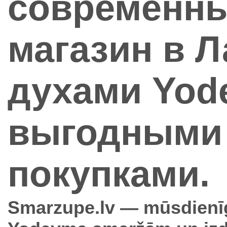
современны
магазин в Л
духами Yod
выгодными 
покупками.
Smarzupe.lv — mūsdienīgs