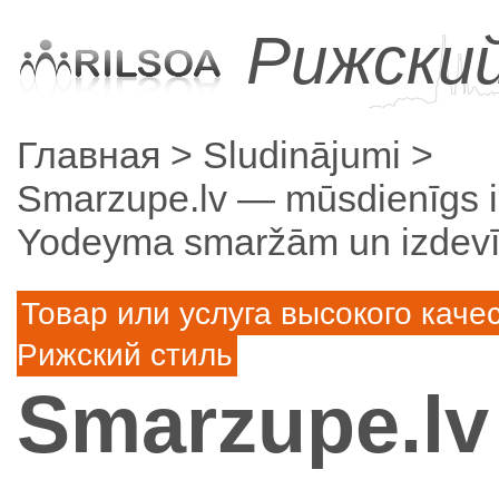
Рижски
Главная
Sludinājumi
Smarzupe.lv — mūsdienīgs int
Yodeyma smaržām un izdevīg
Товар или услуга высокого каче
Рижский стиль
Smarzupe.l