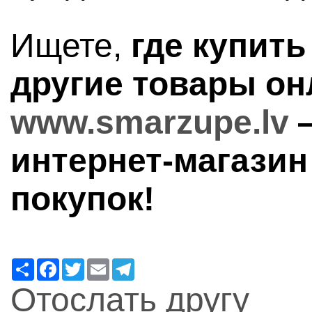
Ищете,
где купить
другие товары он
www.smarzupe.lv
—
интернет-магазин
покупок!
Ресурс
Facebook
Twitter
Email
Telegram
Отослать другу