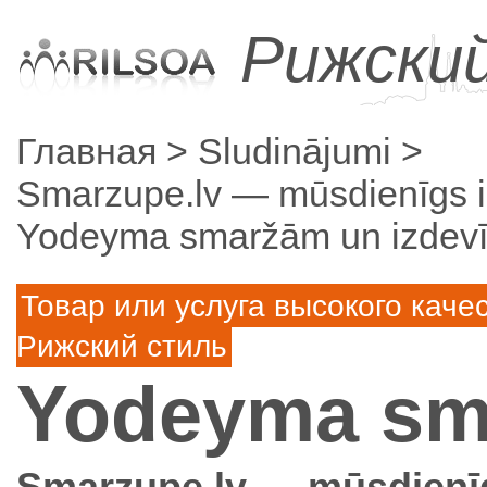
Рижски
Главная
Sludinājumi
Smarzupe.lv — mūsdienīgs int
Yodeyma smaržām un izdevīg
Товар или услуга высокого каче
Рижский стиль
Yodeyma sm
Smarzupe.lv — mūsdienīgs