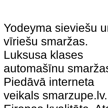
Yodeyma sieviešu u
vīriešu smaržas.
Luksusa klases
automašīnu smarža
Piedāvā interneta
veikals smarzupe.lv