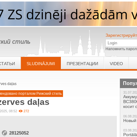
Зарегистрируйт
кий стиль
Напомнить парол
СТАТЬИ
SLUDINĀJUMI
ПРЕЗЕНТАЦИИ
VIDEO
Попу
rves daļas
31.07.20
мендовано порталом Рижский стиль
Аккум
erves daļas
BC380
косит
.2025, 08:52
272
06.08.20
Новый 
03.08.20
28125052
Portāl