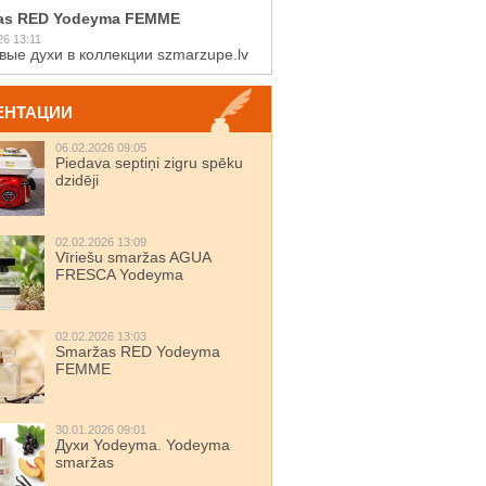
as RED Yodeyma FEMME
26 13:11
вые духи в коллекции szmarzupe.lv
ЕНТАЦИИ
06.02.2026 09:05
Piedava septiņi zigru spēku
dzidēji
02.02.2026 13:09
Vīriešu smaržas AGUA
FRESCA Yodeyma
02.02.2026 13:03
Smaržas RED Yodeyma
FEMME
30.01.2026 09:01
Духи Yodeyma. Yodeyma
smaržas