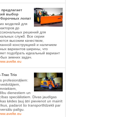
l предлагает
ий выбор
уборочных лопат
ких моделей для
акторов до
ссиональных решений для
альных служб. Все серии
ются высоким качеством,
манной конструкцией и наличием
ных вариантов ширины, что
яет подобрать идеальный вариант
бых зимних задач.
www.avelte.eu
-Trac Trio
ts profesionāļiem:
 veidotājiem,
imniekiem,
dību dienestiem un
ības speciālistiem. Divas jaudīgas
ikas ķēdes ļauj ātri pievienot un mainīt
īkus, padarot šo transportlīdzekli par
iversālu palīgu.
www.avelte.eu