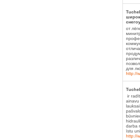
Tuche
широк
снего
от лёг
минитр
профе
коммун
отлича
проду
различ
позвол
для лю
http://
Tuchel
ir radī
ainavu
lauksa
pašval
būvniec
hidraul
darba r
īstu un
http://