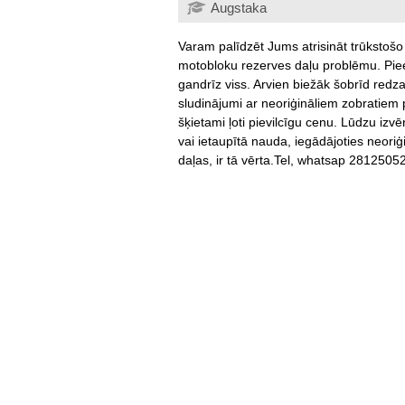
Augstaka
Varam palīdzēt Jums atrisināt trūkstošo
motobloku rezerves daļu problēmu. Pi
gandrīz viss.
Arvien biežāk šobrīd redz
sludinājumi ar neoriģināliem zobratiem 
šķietami ļoti pievilcīgu cenu. Lūdzu izvēr
vai ietaupītā nauda, iegādājoties neoriģ
daļas, ir tā vērta.Tel, whatsap 2812505