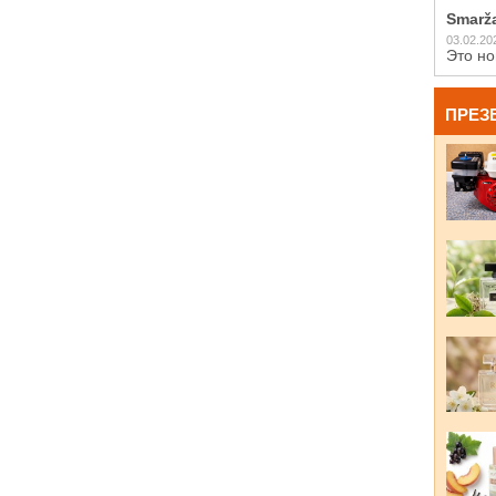
Smarž
03.02.20
Это но
ПРЕЗ