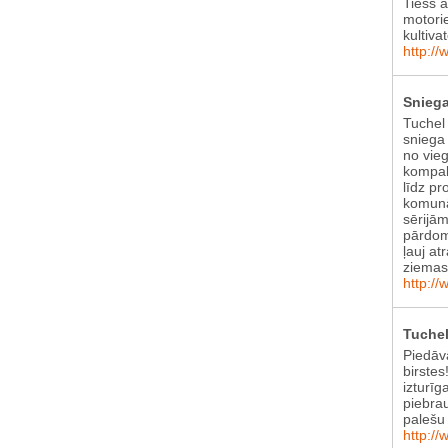
Tiešs 
motori
kultiva
http://
Sniega
Tuchel
sniega 
no vie
kompak
līdz pr
komunā
sērijām
pārdom
ļauj at
ziema
http://
Tuchel
Piedāv
birstes
izturīg
piebra
palešu 
http://