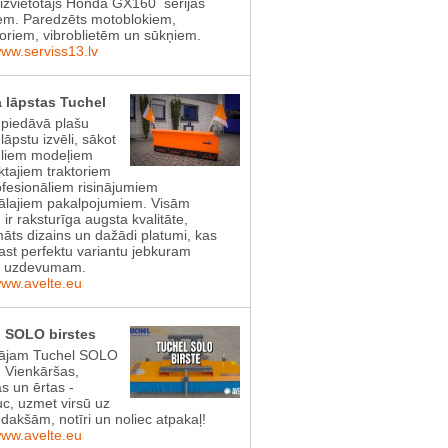
aizvietotājs Honda GX160 sērijas
em. Paredzēts motoblokiem,
toriem, vibroblietēm un sūkņiem.
www.serviss13.lv
 lāpstas Tuchel
 piedāvā plašu
lāpstu izvēli, sākot
gliem modeļiem
tajiem traktoriem
ofesionāliem risinājumiem
lajiem pakalpojumiem. Visām
 ir raksturīga augsta kvalitāte,
āts dizains un dažādi platumi, kas
rast perfektu variantu jebkuram
s uzdevumam.
www.avelte.eu
 SOLO birstes
ājam Tuchel SOLO
! Vienkāršas,
as un ērtas -
uc, uzmet virsū uz
dakšām, notīri un noliec atpakaļ!
www.avelte.eu