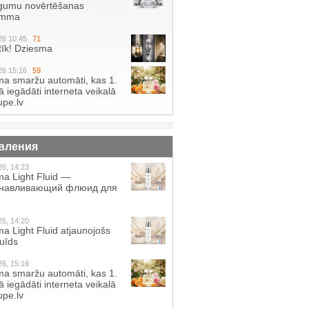
gumu novērtēšanas
amma
26 10:45
71
tīk! Dziesma
26 15:16
59
a smaržu automāti, kas 1.
 iegādāti interneta veikalā
pe.lv
вления
26, 14:23
a Light Fluid —
анавливающий флюид для
26, 14:20
a Light Fluid atjaunojošs
luīds
26, 15:16
a smaržu automāti, kas 1.
 iegādāti interneta veikalā
pe.lv