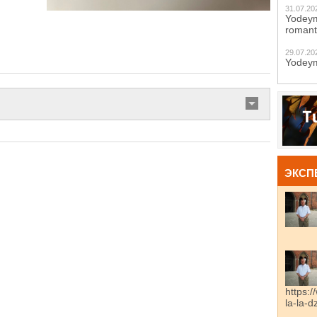
31.07.20
Yodeym
romant
29.07.20
Yodeym
ЭКСП
https:/
la-la-