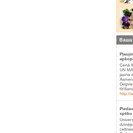
Ваша
Pļauj
apkop
Cenā 
UN MAT
jauna 
Asmens
Degvie
tīrīšan
http://
Piedav
spēku 
Univer
dzinēj
celtnie