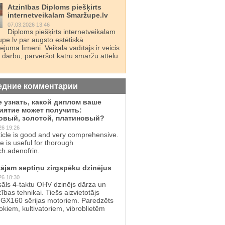
Atzinības Diploms piešķirts
internetveikalam Smaržupe.lv
07.03.2026 13:46
Diploms piešķirts internetveikalam
pe.lv par augsto estētiskā
juma līmeni. Veikala vadītājs ir veicis
 darbu, pārvēršot katru smaržu attēlu
едние комментарии
е узнать, какой диплом ваше
иятие может получить:
овый, золотой, платиновый?
26 19:26
ticle is good and very comprehensive.
te is useful for thorough
ch.adenofrin.
ājam septiņu zirgspēku dzinējus
26 18:30
sāls 4-taktu OHV dzinējs dārza un
cības tehnikai. Tiešs aizvietotājs
GX160 sērijas motoriem. Paredzēts
kiem, kultivatoriem, vibroblietēm