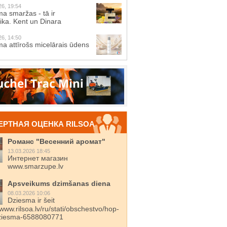
26, 19:54
a smaržas - tā ir
ika. Kent un Dinara
26, 14:50
a attīrošs micelārais ūdens
ЕРТНАЯ ОЦЕНКА RILSOA
Романс "Весенний аромат"
13.03.2026 18:45
Интернет магазин
www.smarzupe.lv
Apsveikums dzimšanas diena
08.03.2026 10:06
Dziesma ir šeit
/www.rilsoa.lv/ru/stati/obschestvo/hop-
dziesma-6588080771