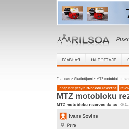
Рижс
ГЛАВНАЯ
НА ПОРТАЛЕ
Главная
Sludinājumi
MTZ motobloku reze
Товар или услуга высокого качества
Реко
MTZ motobloku rez
MTZ motobloku rezerves daļas
09.11
Ivans Sovins
Рига