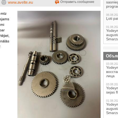
www.avelte.eu
Отправить сообщение
sasnie
progr
 mtz
06.08.20
Ļoti pa
eejams
ami
01.08.20
par
Yodeym
augustā
tējiet,
Smarzu
inālās
2
Объя
03.08.20
Yodeym
восст
лица
03.08.20
Yodeym
sejas f
01.08.20
Yodeym
augustā
Smarzu