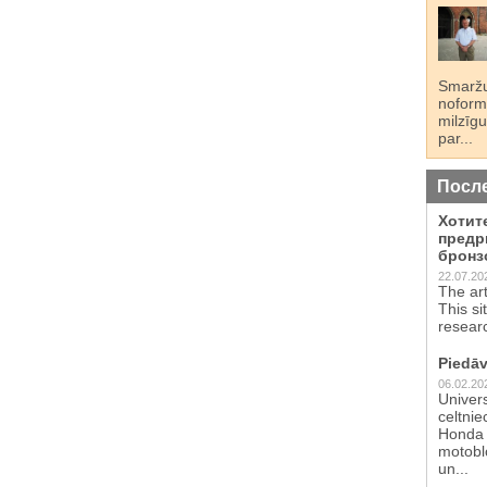
Smaržu
noformē
milzīgu
par...
Посл
Хотит
предр
бронз
22.07.20
The ar
This si
resear
Piedāv
06.02.20
Univer
celtnie
Honda 
motoblo
un...