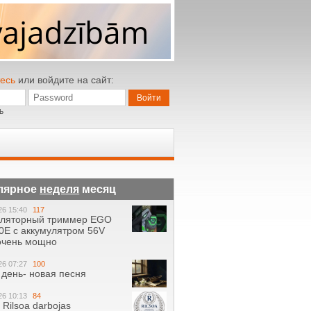
есь
или войдите на сайт:
ь
лярное
неделя
месяц
26 15:40
117
уляторный триммер EGO
0E с аккумулятром 56V
 очень мощно
26 07:27
100
день- новая песня
26 10:13
84
ā Rilsoa darbojas