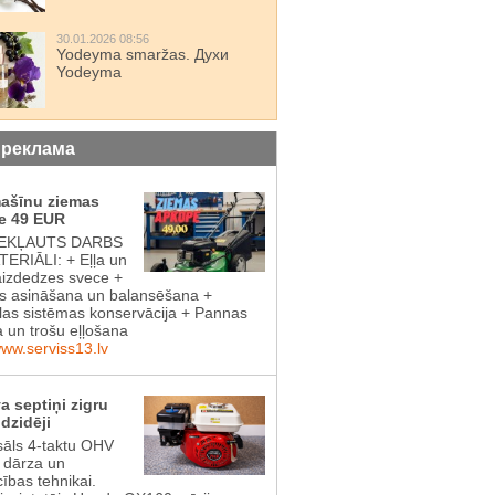
30.01.2026 08:56
Yodeyma smaržas. Духи
Yodeyma
 реклама
mašīnu ziemas
e 49 EUR
IEKĻAUTS DARBS
ERIĀLI: + Eļļa un
aizdedzes svece +
 asināšana un balansēšana +
las sistēmas konservācija + Pannas
a un trošu eļļošana
www.serviss13.lv
a septiņi zigru
dzidēji
sāls 4-taktu OHV
s dārza un
cības tehnikai.