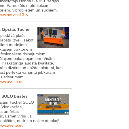
aizvietotājs Honda GX160 sērijas
em. Paredzēts motoblokiem,
toriem, vibroblietēm un sūkņiem.
www.serviss13.lv
 lāpstas Tuchel
 piedāvā plašu
lāpstu izvēli, sākot
gliem modeļiem
tajiem traktoriem
ofesionāliem risinājumiem
lajiem pakalpojumiem. Visām
 ir raksturīga augsta kvalitāte,
āts dizains un dažādi platumi, kas
rast perfektu variantu jebkuram
s uzdevumam.
www.avelte.eu
 SOLO birstes
ājam Tuchel SOLO
! Vienkāršas,
as un ērtas -
uc, uzmet virsū uz
dakšām, notīri un noliec atpakaļ!
www.avelte.eu