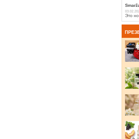
Smarž
03.02.20
Это но
ПРЕЗ