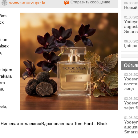
www.smarzupe.lv
Отправить сообщение
06.08.20
Новый 
išas
01.08.20
Yodeym
ck
augustā
Smarzu
i un
06.08.20
Ļoti pa
nisex
m,
Объя
ntajam
03.08.20
 vakara
Yodeym
iem
восст
лица
amu
03.08.20
Yodeym
ele,
sejas f
01.08.20
Yodeym
Нишевая коллекцияВдохновленная Tom Ford - Black
augustā
Smarzu