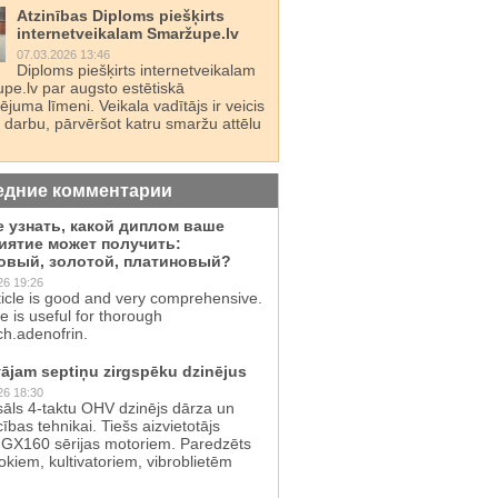
Atzinības Diploms piešķirts
internetveikalam Smaržupe.lv
07.03.2026 13:46
Diploms piešķirts internetveikalam
pe.lv par augsto estētiskā
juma līmeni. Veikala vadītājs ir veicis
 darbu, pārvēršot katru smaržu attēlu
едние комментарии
е узнать, какой диплом ваше
иятие может получить:
овый, золотой, платиновый?
26 19:26
ticle is good and very comprehensive.
te is useful for thorough
ch.adenofrin.
ājam septiņu zirgspēku dzinējus
26 18:30
sāls 4-taktu OHV dzinējs dārza un
cības tehnikai. Tiešs aizvietotājs
GX160 sērijas motoriem. Paredzēts
kiem, kultivatoriem, vibroblietēm