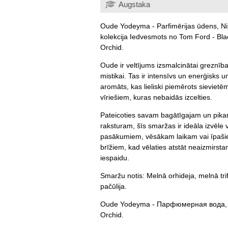
Augstaka
Oude Yodeyma - Parfimērijas ūdens, N
kolekcija Iedvesmots no Tom Ford - Bla
Orchid.
Oude ir veltījums izsmalcinātai greznība
mistikai. Tas ir intensīvs un enerģisks u
aromāts, kas lieliski piemērots sievietē
vīriešiem, kuras nebaidās izcelties.
Pateicoties savam bagātīgajam un pika
raksturam, šīs smaržas ir ideāla izvēle
pasākumiem, vēsākam laikam vai īpaš
brīžiem, kad vēlaties atstāt neaizmirst
iespaidu.
Smaržu notis: Melnā orhideja, melnā trif
pačūlija.
Oude Yodeyma - Парфюмерная вода, 
Orchid.