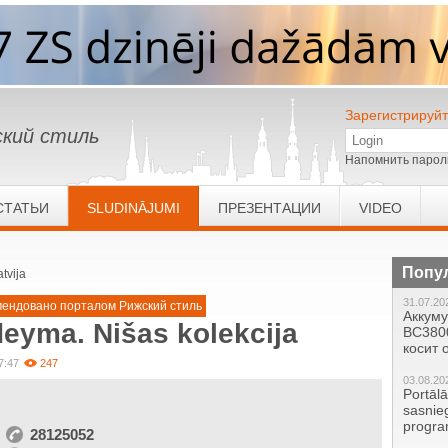
Зарегистрируйт
кий стиль
Напомнить парол
СТАТЬИ
SLUDINĀJUMI
ПРЕЗЕНТАЦИИ
VIDEO
Попу
tvija
31.07.20
мендовано порталом Рижский стиль
Аккум
eyma. Nišas kolekcija
BC380
косит
7:47
247
03.08.20
Portāl
sasnie
progr
28125052