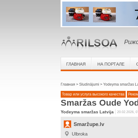
Рижс
ГЛАВНАЯ
НА ПОРТАЛЕ
Главная
Sludinājumi
Yodeyma smaržas La
Товар или услуга высокого качества
Реко
Smaržas Oude Yod
Yodeyma smaržas Latvija
20.02.2026, 0
Smaržupe.lv
Ulbroka