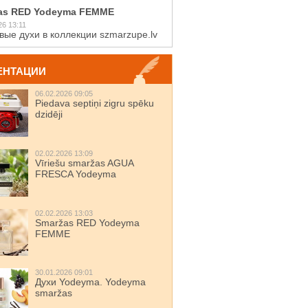
as RED Yodeyma FEMME
26 13:11
вые духи в коллекции szmarzupe.lv
ЕНТАЦИИ
06.02.2026 09:05
Piedava septiņi zigru spēku
dzidēji
02.02.2026 13:09
Vīriešu smaržas AGUA
FRESCA Yodeyma
02.02.2026 13:03
Smaržas RED Yodeyma
FEMME
30.01.2026 09:01
Духи Yodeyma. Yodeyma
smaržas