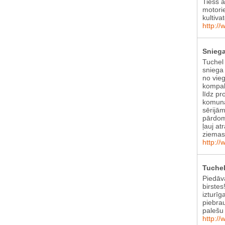
Tiešs 
motori
kultiva
http://
Sniega
Tuchel
sniega 
no vie
kompak
līdz pr
komunā
sērijām
pārdom
ļauj at
ziema
http://
Tuchel
Piedāv
birstes
izturīg
piebra
palešu 
http://