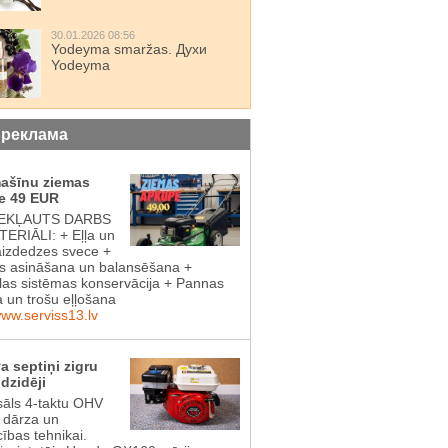
30.01.2026 08:56
Yodeyma smaržas. Духи
Yodeyma
 реклама
mašīnu ziemas
e 49 EUR
IEKĻAUTS DARBS
ERIĀLI: + Eļļa un
aizdedzes svece +
 asināšana un balansēšana +
las sistēmas konservācija + Pannas
a un trošu eļļošana
www.serviss13.lv
a septiņi zigru
dzidēji
sāls 4-taktu OHV
s dārza un
cības tehnikai.