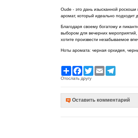
Oude - это дань изысканной роскоши 
аромат, который идеально подходит 
Благодаря своему богатому и пикант
выбором для вечерних мероприятий, 
хотите произвести незабываемое впе
Ноты аромата: черная орхидея, черн
Ресурс
Facebook
Twitter
Email
Telegram
Отослать другу
Оставить комментарий
Имя
Комментарий