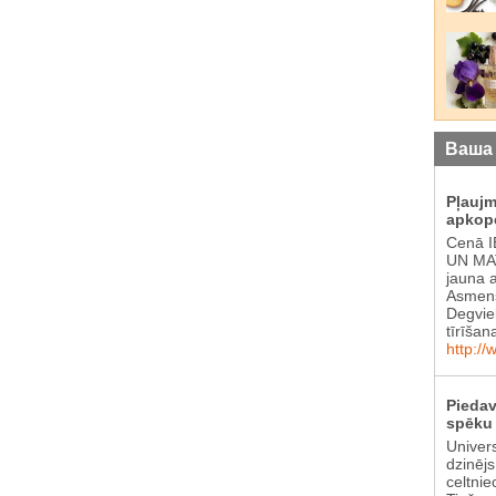
Ваша
Pļauj
apkop
Cenā 
UN MAT
jauna 
Asmens
Degvie
tīrīšan
http://
Piedav
spēku 
Univer
dzinēj
celtnie