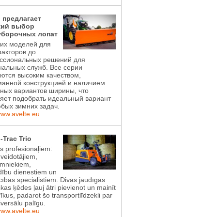
l предлагает
ий выбор
уборочных лопат
ких моделей для
акторов до
ссиональных решений для
альных служб. Все серии
ются высоким качеством,
манной конструкцией и наличием
ных вариантов ширины, что
яет подобрать идеальный вариант
бых зимних задач.
www.avelte.eu
-Trac Trio
ts profesionāļiem:
 veidotājiem,
imniekiem,
dību dienestiem un
ības speciālistiem. Divas jaudīgas
ikas ķēdes ļauj ātri pievienot un mainīt
īkus, padarot šo transportlīdzekli par
iversālu palīgu.
www.avelte.eu