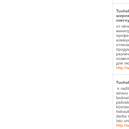
Tuche
широк
снего
от лёг
минитр
профе
коммун
отлича
проду
различ
позвол
для лю
http://
Tuchel
ir radī
ainavu
lauksa
pašval
būvniec
hidraul
darba r
īstu un
http://