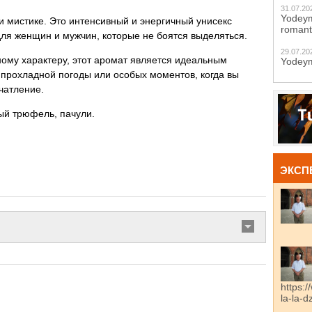
31.07.20
Yodeym
и мистике. Это интенсивный и энергичный унисекс
romant
для женщин и мужчин, которые не боятся выделяться.
29.07.20
ному характеру, этот аромат является идеальным
Yodeym
прохладной погоды или особых моментов, когда вы
чатление.
ый трюфель, пачули.
ЭКСП
https:/
la-la-