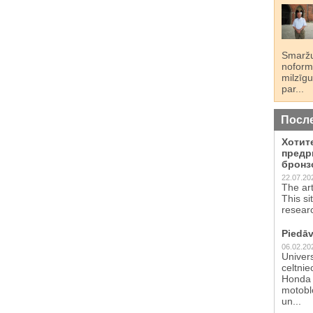
Smaržu
noformē
milzīgu
par...
Посл
Хотит
предр
бронз
22.07.20
The ar
This si
resear
Piedāv
06.02.20
Univer
celtnie
Honda 
motoblo
un...