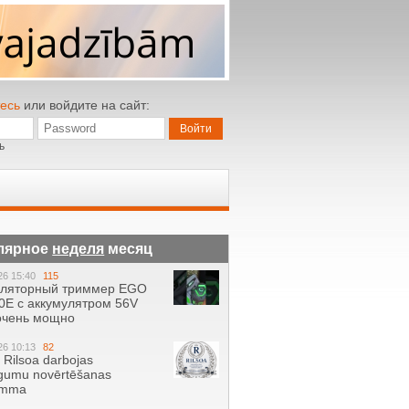
есь
или войдите на сайт:
ь
лярное
неделя
месяц
26 15:40
115
уляторный триммер EGO
0E с аккумулятром 56V
 очень мощно
26 10:13
82
ā Rilsoa darbojas
gumu novērtēšanas
amma