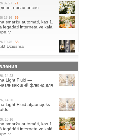
26 07:27
71
день- новая песня
26 15:16
59
a smaržu automāti, kas 1.
 iegādāti interneta veikalā
pe.lv
26 10:45
58
tīk! Dziesma
вления
26, 14:23
a Light Fluid —
анавливающий флюид для
26, 14:20
a Light Fluid atjaunojošs
luīds
26, 15:16
a smaržu automāti, kas 1.
 iegādāti interneta veikalā
pe.lv