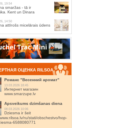
26, 19:54
a smaržas - tā ir
ika. Kent un Dinara
26, 14:50
a attīrošs micelārais ūdens
ЕРТНАЯ ОЦЕНКА RILSOA
Романс "Весенний аромат"
13.03.2026 18:45
Интернет магазин
www.smarzupe.lv
Apsveikums dzimšanas diena
08.03.2026 10:06
Dziesma ir šeit
/www.rilsoa.lv/ru/stati/obschestvo/hop-
dziesma-6588080771