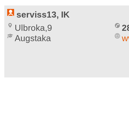
serviss13, IK
Ulbroka,9
2
Augstaka
w