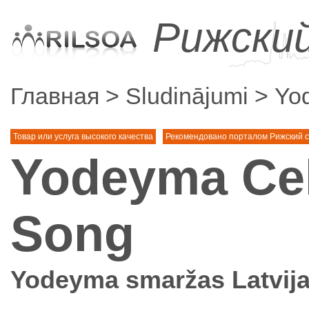
Рижски
Главная
Sludinājumi
Yo
Товар или услуга высокого качества
Рекомендовано порталом Рижский с
Yodeyma Cel
Song
Yodeyma smaržas Latvij