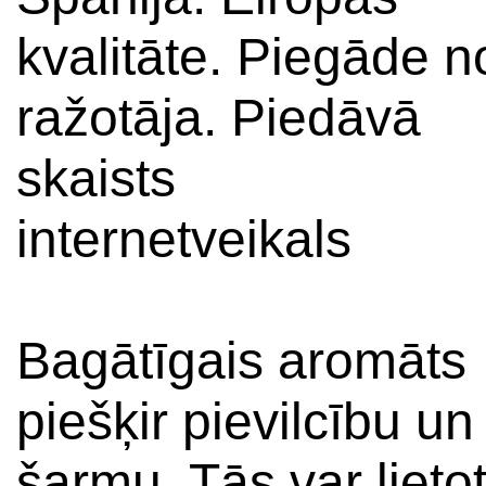
kvalitāte. Piegāde n
ražotāja. Piedāvā
skaists
internetveikals
Bagātīgais aromāts
piešķir pievilcību un
šarmu. Tās var lieto