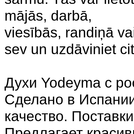
mājās, darbā,
viesībās, randiņā va
sev un uzdāviniet ci
Духи Yodeyma с р
Сделано в Испании
качество. Поставки
Предлагает красив