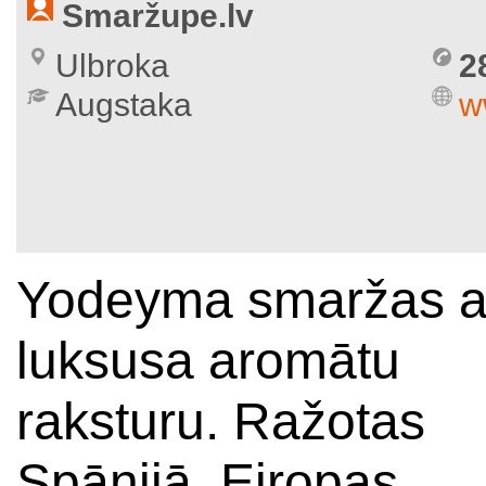
Smaržupe.lv
Ulbroka
2
Augstaka
w
Yodeyma smaržas a
luksusa aromātu
raksturu. Ražotas
Spānijā. Eiropas