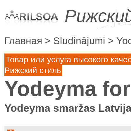
Рижски
Главная
Sludinājumi
Yo
Товар или услуга высокого каче
Рижский стиль
Yodeyma fo
Yodeyma smaržas Latvij