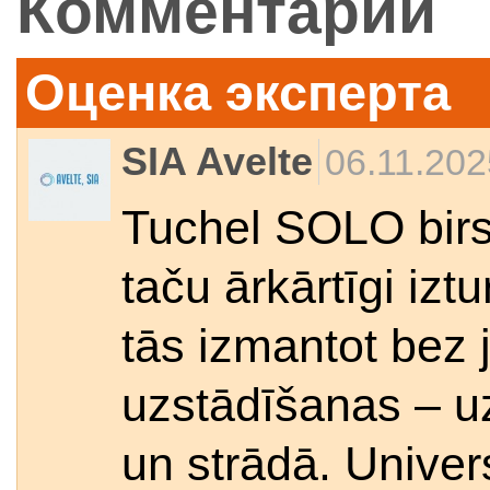
Комментарии
Комментарий
Оценка эксперта
SIA Avelte
06.11.202
Tuchel SOLO birst
taču ārkārtīgi izt
tās izmantot bez
uzstādīšanas – 
un strādā. Univer