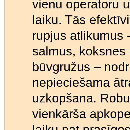
vienu operatoru u
laiku. Tās efektī
rupjus atlikumus 
salmus, koksnes s
būvgružus – nodro
nepieciešama ātr
uzkopšana. Robus
vienkārša apkope
laiku pat prasīg