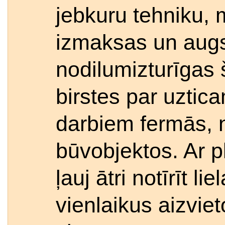
jebkuru tehniku, 
izmaksas un augst
nodilumizturīgas
birstes par uztic
darbiem fermās, 
būvobjektos. Ar p
ļauj ātri notīrīt l
vienlaikus aizviet