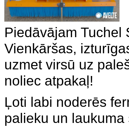
Piedāvājam Tuchel 
Vienkāršas, izturīga
uzmet virsū uz pale
noliec atpakaļ!
Ļoti labi noderēs fe
palieku un laukuma s