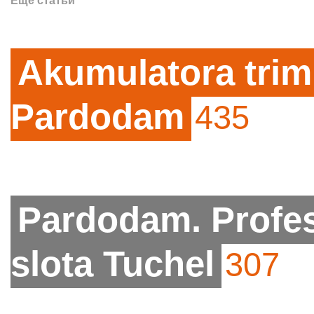
Еще статьи
Akumulatora tri
Pardodam
435
Pardodam. Profe
slota Tuchel
307