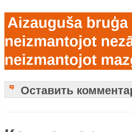
Aizauguša bruģa t
neizmantojot nezā
neizmantojot ma
Оставить коммента
Имя