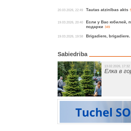
Tautas atzinības akts
20.03.2026, 22:49
Если у Вас юбилей, 
19.03.2026, 20:40
подарки
349
Brigadiere, brigadiere
19.03.2026, 19:58
Sabiedriba
13.02.2026, 17:32
Елка в го