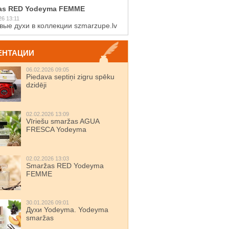
as RED Yodeyma FEMME
26 13:11
вые духи в коллекции szmarzupe.lv
ЕНТАЦИИ
06.02.2026 09:05
Piedava septiņi zigru spēku
dzidēji
02.02.2026 13:09
Vīriešu smaržas AGUA
FRESCA Yodeyma
02.02.2026 13:03
Smaržas RED Yodeyma
FEMME
30.01.2026 09:01
Духи Yodeyma. Yodeyma
smaržas