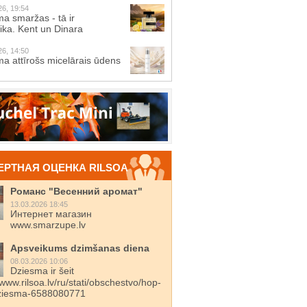
26, 19:54
a smaržas - tā ir
ika. Kent un Dinara
26, 14:50
a attīrošs micelārais ūdens
ЕРТНАЯ ОЦЕНКА RILSOA
Романс "Весенний аромат"
13.03.2026 18:45
Интернет магазин
www.smarzupe.lv
Apsveikums dzimšanas diena
08.03.2026 10:06
Dziesma ir šeit
/www.rilsoa.lv/ru/stati/obschestvo/hop-
dziesma-6588080771