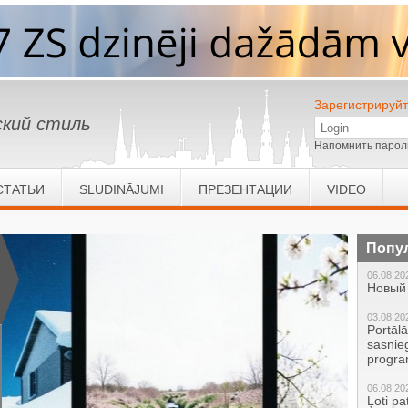
Зарегистрируйт
кий стиль
Напомнить парол
СТАТЬИ
SLUDINĀJUMI
ПРЕЗЕНТАЦИИ
VIDEO
Попу
06.08.20
Новый 
03.08.20
Portāl
sasnie
progr
06.08.20
Ļoti pa