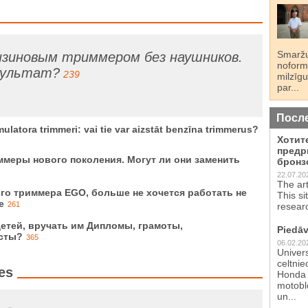
Smaržu
нзиновым триммером без наушников.
noformē
зультат?
239
milzīgu
par...
Посл
atora trimmeri: vai tie var aizstāt benzīna trimmerus?
Хотит
предр
меры нового поколения. Могут ли они заменить
бронз
22.07.20
The ar
го триммера EGO, больше не хочется работать не
This si
е
261
resear
етей, вручать им Дипломы, грамоты,
Piedāv
сты?
365
06.02.20
Univer
celtnie
es
Honda 
motoblo
un...