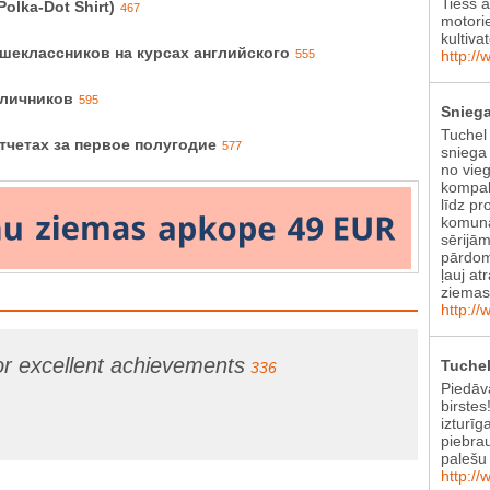
Tiešs 
olka-Dot Shirt)
467
motori
kultiva
ршеклассников на курсах английского
555
http://
тличников
595
Sniega
Tuchel
тчетах за первое полугодие
577
sniega 
no vie
kompak
līdz pr
komunā
sērijām
pārdom
ļauj at
ziema
http://
or excellent achievements
Tuchel
336
Piedāv
birstes
izturīg
piebra
palešu 
http://