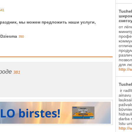
541
Tuche
широк
снего
праздник, мы можем предложить наши услуги,
от лёг
минитр
профе
. Dziesma
350
коммун
отлича
проду
различ
позвол
для лю
http://
роде
381
Tuchel
ir radī
ainavu
lauksa
pašval
būvniec
hidraul
darba r
īstu un
http://