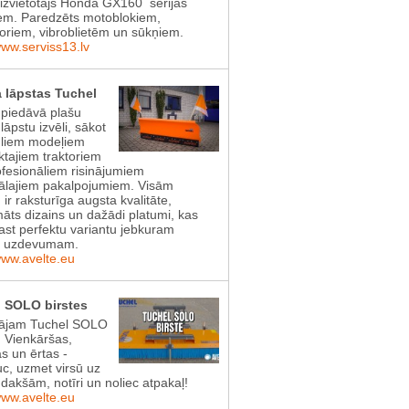
aizvietotājs Honda GX160 sērijas
em. Paredzēts motoblokiem,
toriem, vibroblietēm un sūkņiem.
www.serviss13.lv
 lāpstas Tuchel
 piedāvā plašu
lāpstu izvēli, sākot
gliem modeļiem
tajiem traktoriem
ofesionāliem risinājumiem
lajiem pakalpojumiem. Visām
 ir raksturīga augsta kvalitāte,
āts dizains un dažādi platumi, kas
rast perfektu variantu jebkuram
s uzdevumam.
www.avelte.eu
 SOLO birstes
ājam Tuchel SOLO
! Vienkāršas,
as un ērtas -
uc, uzmet virsū uz
dakšām, notīri un noliec atpakaļ!
www.avelte.eu