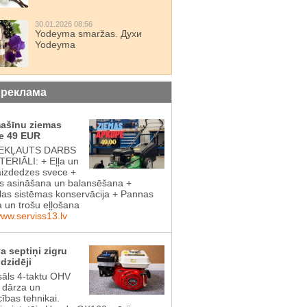
30.01.2026 08:56
Yodeyma smaržas. Духи
Yodeyma
 реклама
mašīnu ziemas
e 49 EUR
IEKĻAUTS DARBS
ERIĀLI: + Eļļa un
aizdedzes svece +
 asināšana un balansēšana +
las sistēmas konservācija + Pannas
a un trošu eļļošana
www.serviss13.lv
a septiņi zigru
dzidēji
sāls 4-taktu OHV
s dārza un
cības tehnikai.