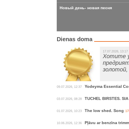
Новый день- новая песня
Dienas doma
17.07.2026, 13:17
Хотите у
предрият
золотой
Yodeyma Essential Co
09.07.2026, 12:37
TUCHEL BIRSTES. SIA A
03.07.2026, 08:28
The low shed. Song
01.07.2026, 10:23
17
Pļāvu ar benzīna trimm
10.06.2026, 12:36