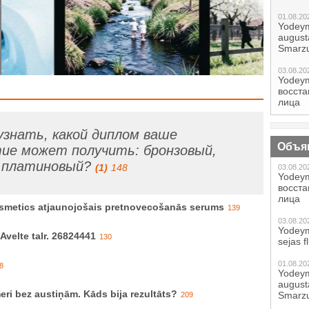
01.08.20
Yodeym
augustā
Smarzu
03.08.20
Yodeym
восст
лица
знать, какой диплом ваше
Объя
ие может получить: бронзовый,
, платиновый?
(1)
148
03.08.20
Yodeym
восст
лица
smetics atjaunojošais pretnovecošanās serums
139
03.08.20
Yodeym
velte talr. 26824441
130
sejas f
01.08.20
8
Yodeym
augustā
eri bez austiņām. Kāds bija rezultāts?
Smarzu
209