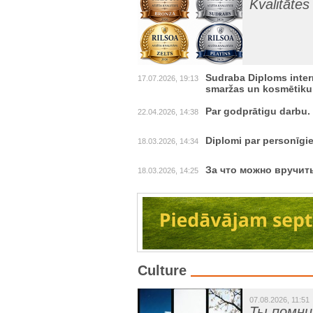
Kvalitātes
Sudraba Diploms inte
17.07.2026, 19:13
smaržas un kosmētiku
Par godprātigu darbu.
22.04.2026, 14:38
Diplomi par personīg
18.03.2026, 14:34
За что можно вручит
18.03.2026, 14:25
Culture
07.08.2026, 11:51
Ты помн