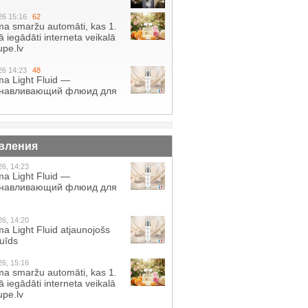
26 15:16
62
a smaržu automāti, kas 1.
 iegādāti interneta veikalā
pe.lv
26 14:23
48
a Light Fluid —
анавливающий флюид для
вления
26, 14:23
a Light Fluid —
анавливающий флюид для
26, 14:20
a Light Fluid atjaunojošs
luīds
26, 15:16
a smaržu automāti, kas 1.
 iegādāti interneta veikalā
pe.lv