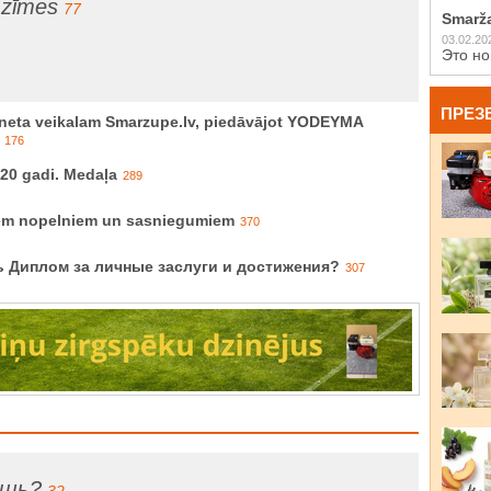
 zīmes
77
Smarž
03.02.20
Это но
ПРЕЗ
rneta veikalam Smarzupe.lv, piedāvājot YODEYMA
176
 20 gadi. Medaļa
289
iem nopelniem un sasniegumiem
370
ь Диплом за личные заслуги и достижения?
307
ишь?
32