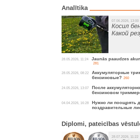
Analītika
07.06.2026, 13:00
Косил бе
Какой ре
Jaunās paaudzes akumul
28.05.2026, 11:24
281
Аккумуляторные трим
28.05.2026, 08:22
бензиновые?
260
После аккумуляторно
24.05.2026, 13:07
бензиновом триммер
Нужно ли поощрять д
04.04.2026, 16:28
поздравительные ли
Diplomi, pateicības vēstul
28.07.2026, 11:22