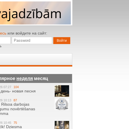
есь
или войдите на сайт:
ь
лярное
неделя
месяц
26 07:27
104
день- новая песня
26 10:13
87
ā Rilsoa darbojas
gumu novērtēšanas
amma
26 10:45
75
tīk! Dziesma