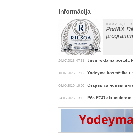
Informācija
03.08.2026, 10:13
Portālā R
program
Jūsu reklāma portālā 
20.07.2026, 07:31
Yodeyma kosmētika tie
10.07.2026, 17:12
Открылся новый инте
04.06.2026, 19:03
Pēc EGO akumulatora t
24.05.2026, 13:15