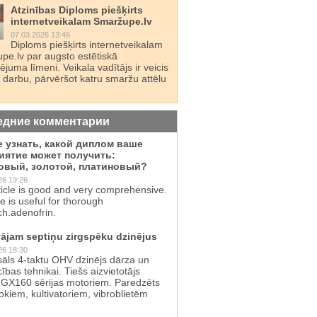
Atzinības Diploms piešķirts
internetveikalam Smaržupe.lv
07.03.2026 13:46
Diploms piešķirts internetveikalam
pe.lv par augsto estētiskā
juma līmeni. Veikala vadītājs ir veicis
 darbu, pārvēršot katru smaržu attēlu
едние комментарии
е узнать, какой диплом ваше
иятие может получить:
овый, золотой, платиновый?
26 19:26
ticle is good and very comprehensive.
te is useful for thorough
ch.adenofrin.
ājam septiņu zirgspēku dzinējus
26 18:30
sāls 4-taktu OHV dzinējs dārza un
cības tehnikai. Tiešs aizvietotājs
GX160 sērijas motoriem. Paredzēts
kiem, kultivatoriem, vibroblietēm