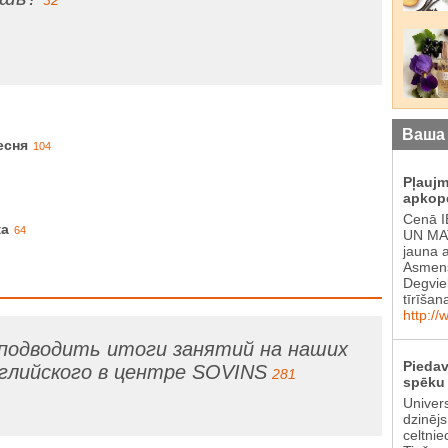
Ваша
есня
104
Pļauj
apkop
Cenā 
ка
64
UN MAT
jauna 
Asmens
Degvie
tīrīšan
http://
подводить итоги занятий на наших
Piedav
нглийского в центре SOVINS
281
spēku 
Univer
dzinēj
celtnie