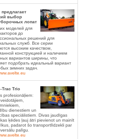
l предлагает
ий выбор
уборочных лопат
ких моделей для
акторов до
ссиональных решений для
альных служб. Все серии
ются высоким качеством,
манной конструкцией и наличием
ных вариантов ширины, что
яет подобрать идеальный вариант
бых зимних задач.
www.avelte.eu
-Trac Trio
ts profesionāļiem:
 veidotājiem,
imniekiem,
dību dienestiem un
ības speciālistiem. Divas jaudīgas
ikas ķēdes ļauj ātri pievienot un mainīt
īkus, padarot šo transportlīdzekli par
iversālu palīgu.
www.avelte.eu