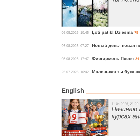
Ļoti patīk! Dziesma
06.08.2026, 10:45
75
Новый день- новая п
06.08.2026, 07:27
Фисгармонь Песня
05.08.2026, 17:47
34
Маленькая ты букаш
26.07.2026, 16:42
English
11.04.2026, 21:29
Начинаю 
курсах а