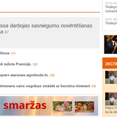
31.07.20
Yodeym
romant
29.07.20
Yodeym
ilsoa darbojas sasniegumu novērtēšanas
ma
87
Rilsoa
125
ЭКСП
k ražota Francijā.
190
рнет-магазин agrobode.lv.
208
rimmera vairs negribas strādāt ar benzīna trimmeri
235
https:/
la-la-