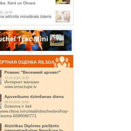
ika. Kent un Dinara
26, 14:50
a attīrošs micelārais ūdens
ЕРТНАЯ ОЦЕНКА RILSOA
Романс "Весенний аромат"
13.03.2026 18:45
Интернет магазин
www.smarzupe.lv
Apsveikums dzimšanas diena
08.03.2026 10:06
Dziesma ir šeit
/www.rilsoa.lv/ru/stati/obschestvo/hop-
dziesma-6588080771
Atzinības Diploms piešķirts
internetveikalam Smaržupe.lv