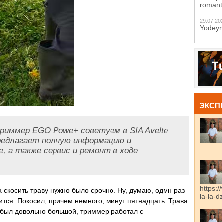
romant
29.07.20
Yodeym
ЭКСП
иммер EGO Powe+ советуем в SIA Avelte
редлагает полную информацию и
, а также сервис и ремонт в ходе
https:/
а скосить траву нужно было срочно. Ну, думаю, одмн раз
la-la-
ится. Покосил, причем немного, минут пятнадцать. Трава
 был довольно большой, триммер работал с