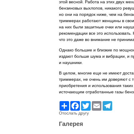
этой весной. Работа на этих двух ме
бензиновых выхлопов, никакого ревущ
но они на порядок ниже, чем на бен
триммерах работают женщины в своих
на них были зашитные очки или наушн
рекомендации все это использовать.
что это даже во внимание не принима
Однако большие и близкие по мощно
издают больше шума и вибрации, и п
и наушники.
В целом, многие еще не имеют дост
триммерах, не очень им доверяют с 
приобретения и использования таких
источающим отработанные газы бензи
Ресурс
Facebook
Twitter
Email
Telegram
Отослать другу
Галерея