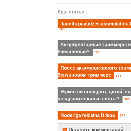
Еще статьи
Jaunās paaudzes akumulatora tri
282
Аккумуляторные триммеры но
бензиновые?
260
После аккумуляторного тримм
бензиновом триммере
262
Нужно ли поощрять детей, вр
поздравительные листы?
365
Noderīga reklāma Rilsoa
478
Оставить комментарий