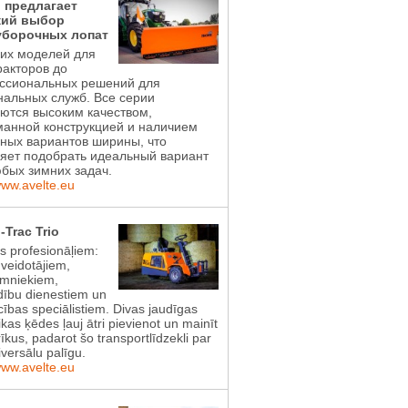
l предлагает
ий выбор
уборочных лопат
ких моделей для
акторов до
ссиональных решений для
альных служб. Все серии
ются высоким качеством,
манной конструкцией и наличием
ных вариантов ширины, что
яет подобрать идеальный вариант
бых зимних задач.
www.avelte.eu
-Trac Trio
ts profesionāļiem:
 veidotājiem,
imniekiem,
dību dienestiem un
ības speciālistiem. Divas jaudīgas
ikas ķēdes ļauj ātri pievienot un mainīt
īkus, padarot šo transportlīdzekli par
iversālu palīgu.
www.avelte.eu