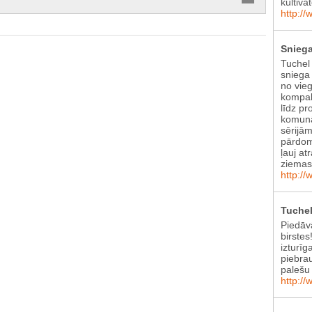
kultiva
http://
Sniega
Tuchel
sniega 
no vie
kompak
līdz pr
komunā
sērijām
pārdom
ļauj at
ziema
http://
Tuchel
Piedāv
birstes
izturīg
piebra
palešu 
http://