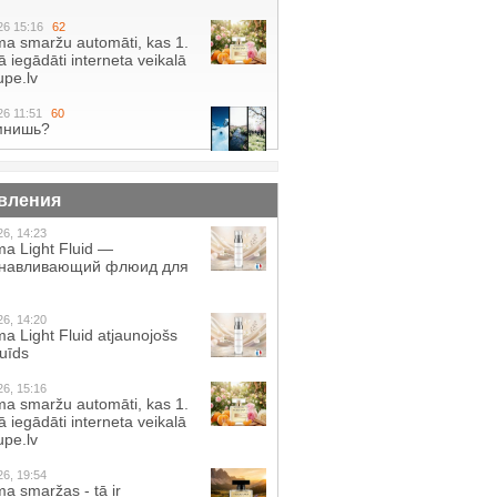
26 15:16
62
a smaržu automāti, kas 1.
 iegādāti interneta veikalā
pe.lv
26 11:51
60
мнишь?
вления
26, 14:23
a Light Fluid —
анавливающий флюид для
26, 14:20
a Light Fluid atjaunojošs
luīds
26, 15:16
a smaržu automāti, kas 1.
 iegādāti interneta veikalā
pe.lv
26, 19:54
a smaržas - tā ir