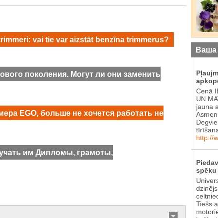
mmeri: vai tie var aizstāt benzīna trimmerus?
Ваша
Pļauj
вого поколения. Могут ли они заменить
apkop
Cenā 
UN MAT
jauna 
ера EGO, больше не хочется работать не
Asmens
Degvie
tīrīšan
http://
учать им Дипломы, грамоты,
Piedav
spēku 
Univer
dzinēj
celtnie
Tiešs 
motori