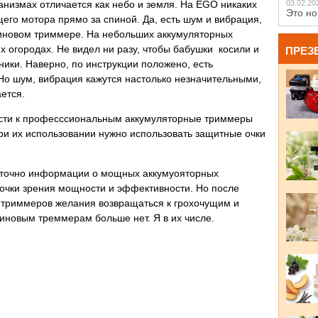
ханизмах отличается как небо и земля. На EGO никаких
03.02.20
Это но
его мотора прямо за спиной. Да, есть шум и вибрация,
зиновом триммере. На небольших аккумуляторных
 огородах. Не видел ни разу, чтобы бабушки косили и
ПРЕЗ
ики. Наверно, по инструкции положено, есть
 Но шум, вибрация кажутся настолько незначительными,
ется.
сти к професссиональным аккумуляторные триммеры
ри их использовании нужно использовать защитные очки
аточно информации о мощных аккумуояторных
точки зрения мощности и эффективности. Но после
 триммеров желания возвращаться к грохочущим и
новым треммерам больше нет. Я в их числе.