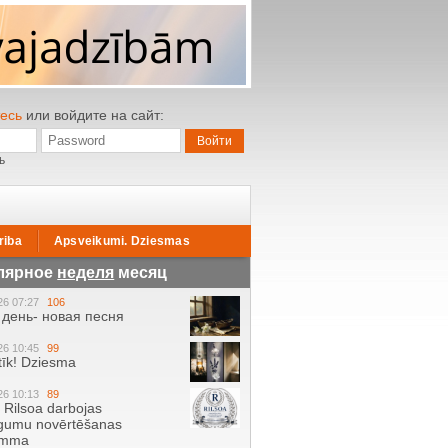
есь
или войдите на сайт:
ь
riba
Apsveikumi. Dziesmas
лярное
неделя
месяц
26 07:27
106
день- новая песня
26 10:45
99
tīk! Dziesma
26 10:13
89
ā Rilsoa darbojas
gumu novērtēšanas
amma