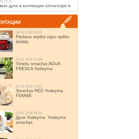
26 13:11
вые духи в коллекции szmarzupe.lv
ЕНТАЦИИ
06.02.2026 09:05
Piedava septiņi zigru spēku
dzidēji
02.02.2026 13:09
Vīriešu smaržas AGUA
FRESCA Yodeyma
02.02.2026 13:03
Smaržas RED Yodeyma
FEMME
30.01.2026 09:01
Духи Yodeyma. Yodeyma
smaržas