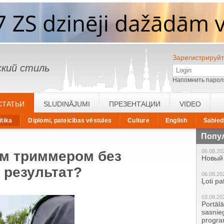
Зарегистрируйт
кий стиль
Напомнить парол
СТАТЬИ
SLUDINĀJUMI
ПРЕЗЕНТАЦИИ
VIDEO
ītika
Diplomi, pateicības vēstules
Culture
English
Sabied
Попу
06.08.20
м триммером без
Новый 
 результат?
06.08.20
Ļoti pa
03.08.20
Portāl
sasnie
progr