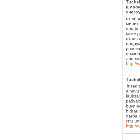
Tuche
широк
снего
от лёг
минитр
профе
коммун
отлича
проду
различ
позвол
для лю
http://
Tuchel
ir radī
ainavu
lauksa
pašval
būvniec
hidraul
darba r
īstu un
http://