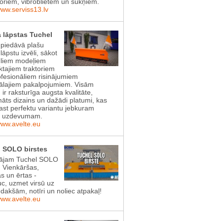
toriem, vibroblietēm un sūkņiem.
www.serviss13.lv
 lāpstas Tuchel
 piedāvā plašu
lāpstu izvēli, sākot
gliem modeļiem
tajiem traktoriem
ofesionāliem risinājumiem
lajiem pakalpojumiem. Visām
 ir raksturīga augsta kvalitāte,
āts dizains un dažādi platumi, kas
rast perfektu variantu jebkuram
s uzdevumam.
www.avelte.eu
 SOLO birstes
ājam Tuchel SOLO
! Vienkāršas,
as un ērtas -
uc, uzmet virsū uz
dakšām, notīri un noliec atpakaļ!
www.avelte.eu