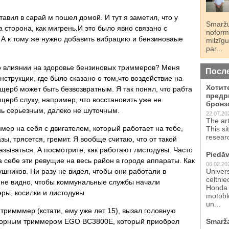
авил в сарай м пошел домой. И тут я заметил, что у
Smaržu
 сторона, как мигрень.И это было явно связано с
noformē
 А к тому же нужно добавить вибрацию и бензиноваые
milzīgu
par...
 о влиянии на здоровье бензиновых триммеров? Меня
Посл
струкции, где было сказано о том,что воздействие на
Хотит
ущерб может быть безвозвратным. Я так понял, что рабта
предр
щерб слуху, например, что восстановить уже не
бронз
нь серьезным, далеко не шуточным.
22.07.20
The ar
мер на себя с двигателем, который работает на тебе,
This si
resear
ы, трясется, гремит. Я вообще считаю, что от такой
азываться. А посмотрите, как работают листодувы. Часто
Piedāv
а себе эти ревущие на весь район в городе аппараты. Как
06.02.20
ушников. Ни разу не видел, чтобы они работали в
Univer
celtnie
и не видно, чтобы коммунальные службы начали
Honda 
ры, косилки и листодувы.
motoblo
un...
й тримммер (кстати, ему уже лет 15), вызал головную
яторным триммером EGO BC3800E, который приобрел
Smarž