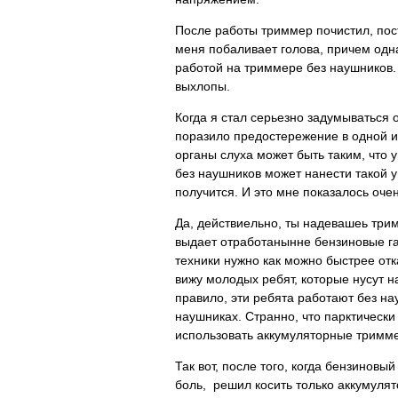
После работы триммер почистил, пост
меня побаливает голова, причем одна
работой на триммере без наушников.
выхлопы.
Когда я стал серьезно задумываться
поразило предостережение в одной ин
органы слуха может быть таким, что 
без наушников может нанести такой у
получится. И это мне показалось оче
Да, действиельно, ты надевашеь трим
выдает отработанынне бензиновые газ
техники нужно как можно быстрее отк
вижу молодых ребят, которые нусут н
правило, эти ребята работают без на
наушниках. Странно, что парктическ
использовать аккумуляторные тримме
Так вот, после того, когда бензиновы
боль, решил косить только аккумул