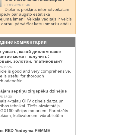
07.03.2026 13:46
Diploms piešķirts internetveikalam
pe.lv par augsto estētiskā
juma līmeni. Veikala vadītājs ir veicis
 darbu, pārvēršot katru smaržu attēlu
едние комментарии
е узнать, какой диплом ваше
иятие может получить:
овый, золотой, платиновый?
26 19:26
ticle is good and very comprehensive.
te is useful for thorough
ch.adenofrin.
ājam septiņu zirgspēku dzinējus
26 18:30
sāls 4-taktu OHV dzinējs dārza un
cības tehnikai. Tiešs aizvietotājs
GX160 sērijas motoriem. Paredzēts
kiem, kultivatoriem, vibroblietēm
as RED Yodeyma FEMME