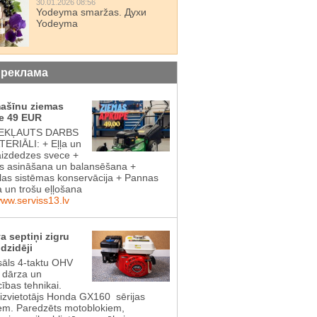
30.01.2026 08:56
Yodeyma smaržas. Духи
Yodeyma
 реклама
mašīnu ziemas
e 49 EUR
IEKĻAUTS DARBS
ERIĀLI: + Eļļa un
aizdedzes svece +
 asināšana un balansēšana +
las sistēmas konservācija + Pannas
a un trošu eļļošana
www.serviss13.lv
a septiņi zigru
dzidēji
sāls 4-taktu OHV
s dārza un
cības tehnikai.
aizvietotājs Honda GX160 sērijas
em. Paredzēts motoblokiem,