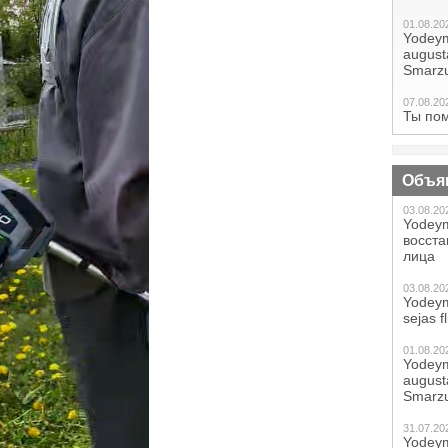
01.08.20
Yodeym
augustā
Smarzu
07.08.20
Ты по
Объя
03.08.20
Yodeym
восст
лица
03.08.20
Yodeym
sejas f
01.08.20
Yodeym
augustā
Smarzu
31.07.20
Yodeym