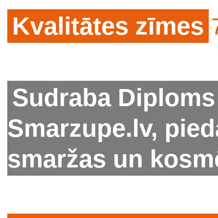
Kvalitātes zīmes
Sudraba Diploms 
Smarzupe.lv, pi
smaržas un kosm