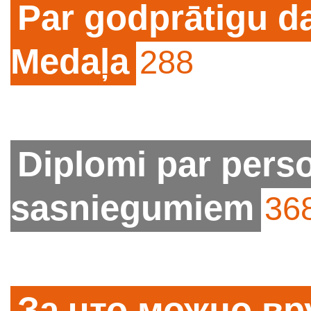
Par godprātigu da
Medaļa
288
Diplomi par pers
sasniegumiem
36
За что можно вр