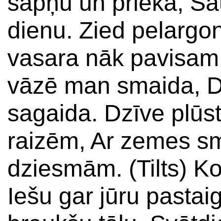
sapņu un prieka, Sau
dienu. Zied pelargo
vasara nāk pavisam 
vāzē man smaida, Dz
sagaida. Dzīve plūst
raizēm, Ar zemes s
dziesmām. (Tilts) Ko 
Iešu gar jūru pastai