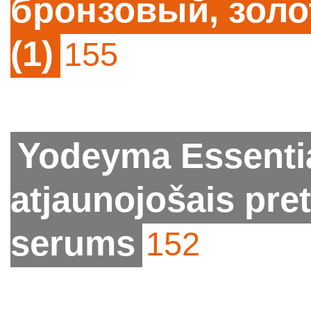
бронзовый, золо
(1)
155
Yodeyma Essenti
atjaunojošais pr
serums
152