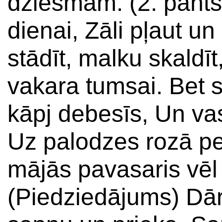
dziesmām. (2. pants)
dienai, Zāli pļaut u
stādīt, malku skaldīt
vakara tumsai. Bet 
kāpj debesīs, Un va
Uz palodzes rozā pe
mājās pavasaris vēl
(Piedziedājums) Dā