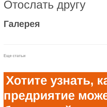
Отослать другу
Галерея
Еще статьи
Хотите узнать, 
предриятие може