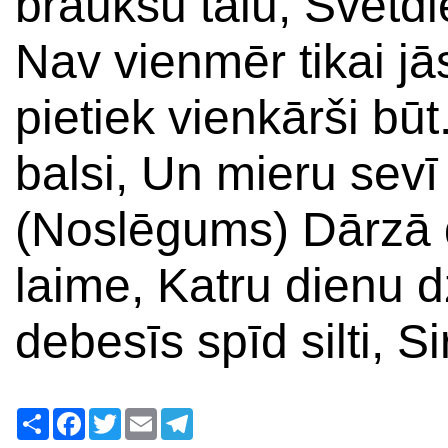
braukšu tālu, Svētdi
Nav vienmēr tikai jā
pietiek vienkārši būt
balsi, Un mieru sevī 
(Noslēgums) Dārzā d
laime, Katru dienu 
debesīs spīd silti, S
Ресурс
Facebook
Twitter
Email
Telegram