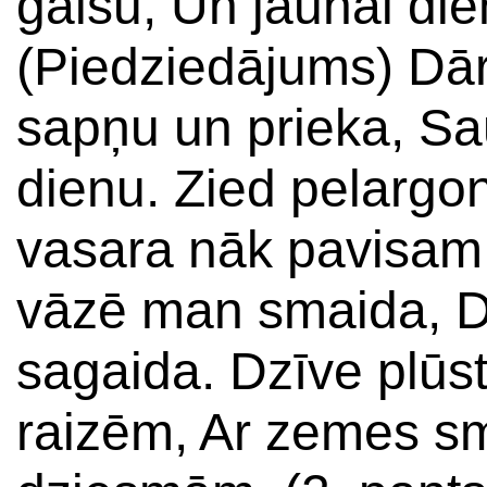
gaisu, Un jaunai dien
(Piedziedājums) Dā
sapņu un prieka, Sau
dienu. Zied pelargo
vasara nāk pavisam 
vāzē man smaida, Dz
sagaida. Dzīve plūst
raizēm, Ar zemes s