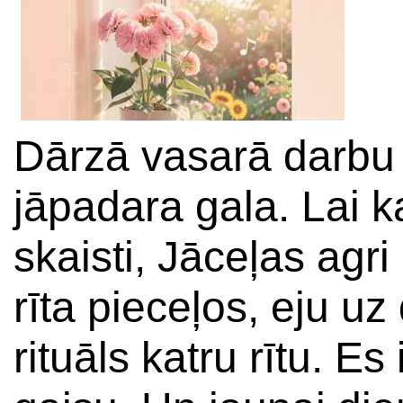
Dārzā vasarā darbu 
jāpadara gala. Lai k
skaisti, Jāceļas agri
rīta pieceļos, eju u
rituāls katru rītu. Es