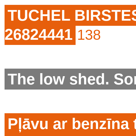
TUCHEL BIRSTES. 
26824441
138
The low shed. S
Pļāvu ar benzīna 