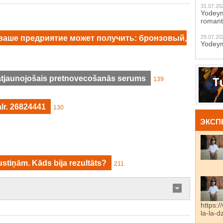
31.07.20
Yodeym
romant
 ваше предриятие может получить: бронзовый,
29.07.20
Yodeym
atjaunojošais pretnovecošanās serums
139
lr. 26824441
130
ЭКСП
ustiņām. Kāds bija rezultāts?
211
https:/
la-la-