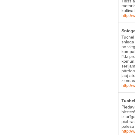
Tiešs 
motori
kultiva
http://
Sniega
Tuchel
sniega 
no vie
kompak
līdz pr
komunā
sērijām
pārdom
ļauj at
ziema
http://
Tuchel
Piedāv
birstes
izturīg
piebra
palešu 
http://