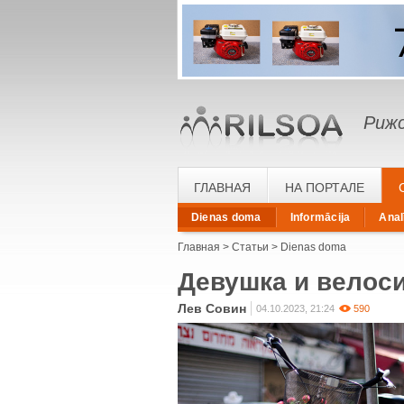
Рижс
ГЛАВНАЯ
НА ПОРТАЛЕ
Dienas doma
Informācija
Anal
Главная
Статьи
Dienas doma
Девушка и велос
Лев Совин
04.10.2023, 21:24
590