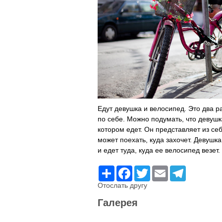
Едут девушка и велосипед. Это два р
по себе. Можно подумать, что девушк
котором едет. Он представляет из с
может поехать, куда захочет. Девушк
и едет туда, куда ее велосипед везет.
Ресурс
Facebook
Twitter
Email
Telegram
Отослать другу
Галерея