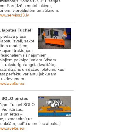
aizvietotājs Honda GX160 sērijas
em. Paredzēts motoblokiem,
toriem, vibroblietēm un sūkņiem.
www.serviss13.lv
 lāpstas Tuchel
 piedāvā plašu
lāpstu izvēli, sākot
gliem modeļiem
tajiem traktoriem
ofesionāliem risinājumiem
lajiem pakalpojumiem. Visām
 ir raksturīga augsta kvalitāte,
āts dizains un dažādi platumi, kas
rast perfektu variantu jebkuram
s uzdevumam.
www.avelte.eu
 SOLO birstes
ājam Tuchel SOLO
! Vienkāršas,
as un ērtas -
uc, uzmet virsū uz
dakšām, notīri un noliec atpakaļ!
www.avelte.eu