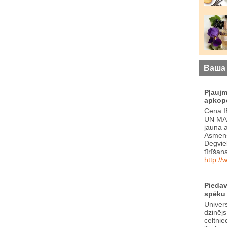
Ваша
Pļauj
apkop
Cenā 
UN MAT
jauna 
Asmens
Degvie
tīrīšan
http://
Piedav
spēku 
Univer
dzinēj
celtnie