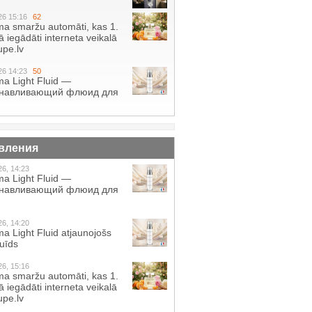
26 15:16
62
a smaržu automāti, kas 1.
 iegādāti interneta veikalā
pe.lv
26 14:23
50
a Light Fluid —
анавливающий флюид для
вления
26, 14:23
a Light Fluid —
анавливающий флюид для
26, 14:20
a Light Fluid atjaunojošs
luīds
26, 15:16
a smaržu automāti, kas 1.
 iegādāti interneta veikalā
pe.lv