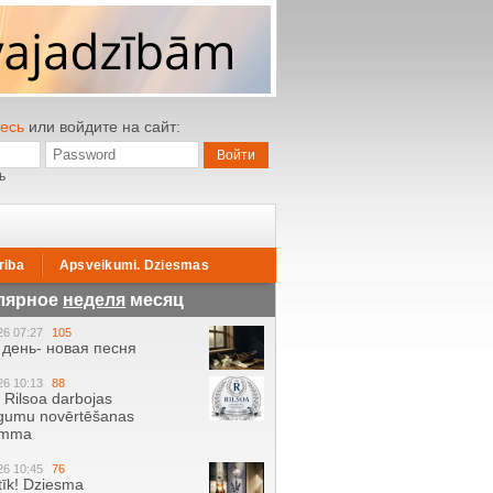
есь
или войдите на сайт:
ь
riba
Apsveikumi. Dziesmas
лярное
неделя
месяц
26 07:27
105
день- новая песня
26 10:13
88
ā Rilsoa darbojas
gumu novērtēšanas
amma
26 10:45
76
tīk! Dziesma