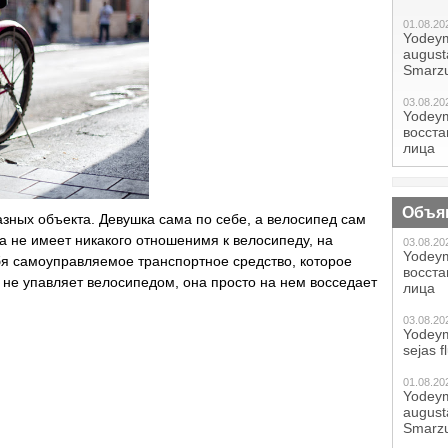
01.08.20
Yodeym
augustā
Smarzu
03.08.20
Yodeym
восст
лица
Объя
азных объекта. Девушка сама по себе, а велосипед сам
а не имеет никакого отношенимя к велосипеду, на
03.08.20
Yodeym
ебя самоуправляемое транспортное средство, которое
восст
а не упавляет велосипедом, она просто на нем восседает
лица
03.08.20
Yodeym
sejas f
01.08.20
Yodeym
augustā
Smarzu