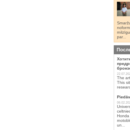
Smaržu
noformē
milzīgu
par...
Посл
Хотит
предр
бронз
22.07.20
The ar
This si
resear
Piedāv
06.02.20
Univer
celtnie
Honda 
motoblo
un...