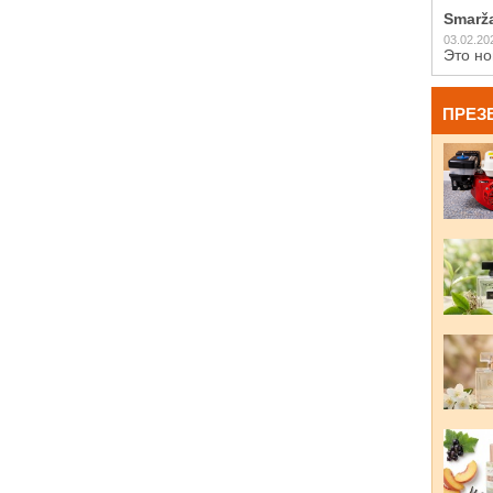
Smarž
03.02.20
Это но
ПРЕЗ