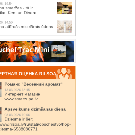
26, 19:54
a smaržas - tā ir
ika. Kent un Dinara
26, 14:50
a attīrošs micelārais ūdens
ЕРТНАЯ ОЦЕНКА RILSOA
Романс "Весенний аромат"
13.03.2026 18:45
Интернет магазин
www.smarzupe.lv
Apsveikums dzimšanas diena
08.03.2026 10:06
Dziesma ir šeit
/www.rilsoa.lv/ru/stati/obschestvo/hop-
dziesma-6588080771