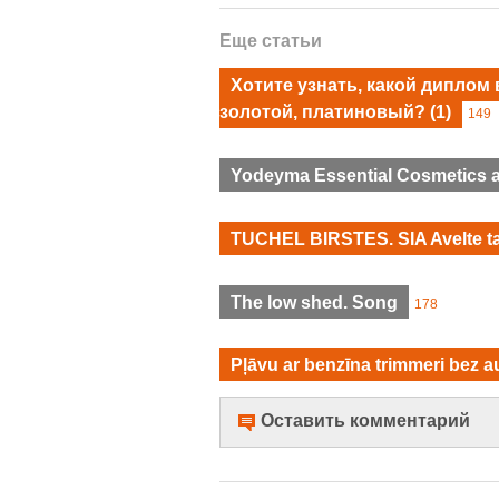
Еще статьи
Хотите узнать, какой диплом
золотой, платиновый?
(1)
149
Yodeyma Essential Cosmetics 
TUCHEL BIRSTES. SIA Avelte ta
The low shed. Song
178
Pļāvu ar benzīna trimmeri bez a
Оставить комментарий
Имя