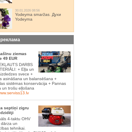
30.01.2026 08:56
Yodeyma smaržas. Духи
Yodeyma
 реклама
mašīnu ziemas
e 49 EUR
IEKĻAUTS DARBS
ERIĀLI: + Eļļa un
aizdedzes svece +
 asināšana un balansēšana +
las sistēmas konservācija + Pannas
a un trošu eļļošana
www.serviss13.lv
a septiņi zigru
dzidēji
sāls 4-taktu OHV
s dārza un
cības tehnikai.