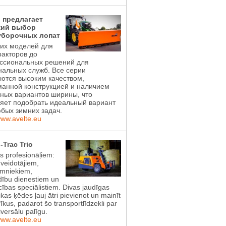
l предлагает
ий выбор
уборочных лопат
ких моделей для
акторов до
ссиональных решений для
альных служб. Все серии
ются высоким качеством,
манной конструкцией и наличием
ных вариантов ширины, что
яет подобрать идеальный вариант
бых зимних задач.
www.avelte.eu
-Trac Trio
ts profesionāļiem:
 veidotājiem,
imniekiem,
dību dienestiem un
ības speciālistiem. Divas jaudīgas
ikas ķēdes ļauj ātri pievienot un mainīt
īkus, padarot šo transportlīdzekli par
iversālu palīgu.
www.avelte.eu