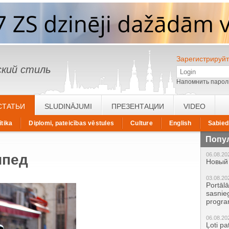
Зарегистрируйт
кий стиль
Напомнить парол
СТАТЬИ
SLUDINĀJUMI
ПРЕЗЕНТАЦИИ
VIDEO
ītika
Diplomi, pateicības vēstules
Culture
English
Sabied
Попу
06.08.20
ипед
Новый 
03.08.20
Portāl
sasnie
progr
06.08.20
Ļoti pa