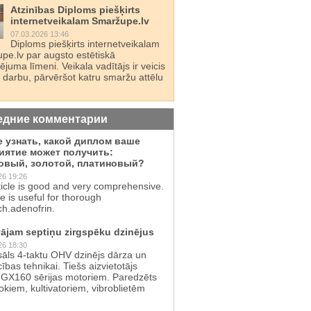
Atzinības Diploms piešķirts
internetveikalam Smaržupe.lv
07.03.2026 13:46
Diploms piešķirts internetveikalam
pe.lv par augsto estētiskā
juma līmeni. Veikala vadītājs ir veicis
 darbu, pārvēršot katru smaržu attēlu
едние комментарии
е узнать, какой диплом ваше
иятие может получить:
овый, золотой, платиновый?
26 19:26
ticle is good and very comprehensive.
te is useful for thorough
ch.adenofrin.
ājam septiņu zirgspēku dzinējus
26 18:30
sāls 4-taktu OHV dzinējs dārza un
cības tehnikai. Tiešs aizvietotājs
GX160 sērijas motoriem. Paredzēts
kiem, kultivatoriem, vibroblietēm