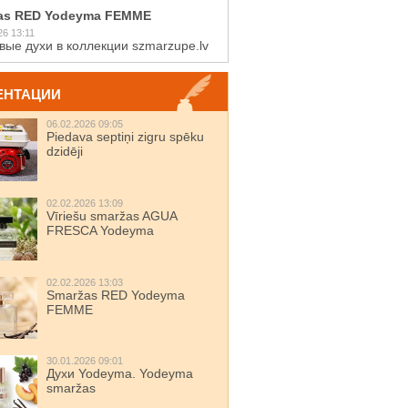
as RED Yodeyma FEMME
26 13:11
вые духи в коллекции szmarzupe.lv
ЕНТАЦИИ
06.02.2026 09:05
Piedava septiņi zigru spēku
dzidēji
02.02.2026 13:09
Vīriešu smaržas AGUA
FRESCA Yodeyma
02.02.2026 13:03
Smaržas RED Yodeyma
FEMME
30.01.2026 09:01
Духи Yodeyma. Yodeyma
smaržas