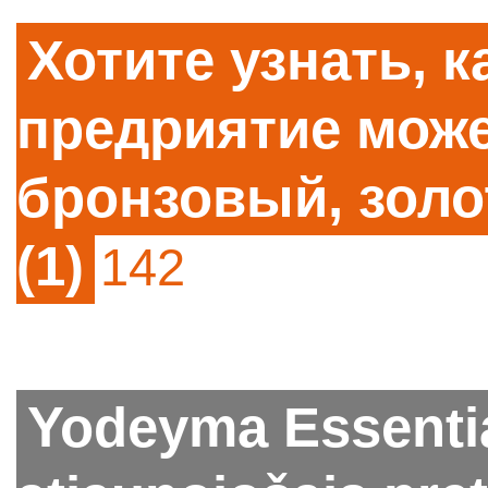
Хотите узнать, 
предриятие може
бронзовый, золо
(1)
142
Yodeyma Essenti