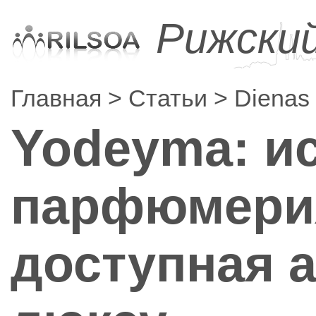
Рижски
Главная
Статьи
Dienas
Yodeyma: и
парфюмерия
доступная 