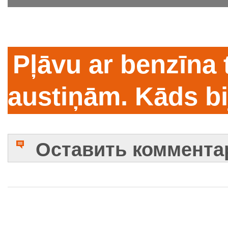
Pļāvu ar benzīna 
austiņām. Kāds bi
Оставить коммента
Имя