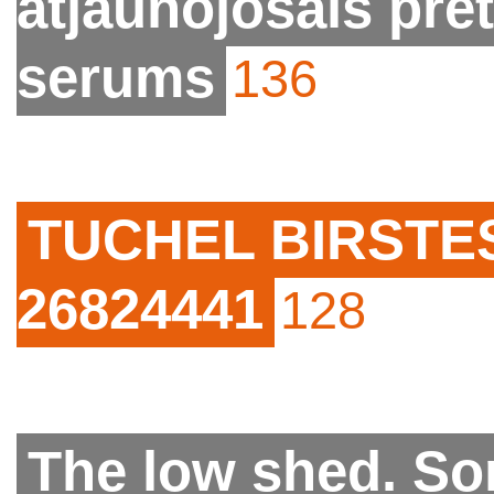
atjaunojošais pr
serums
136
TUCHEL BIRSTES. 
26824441
128
The low shed. S