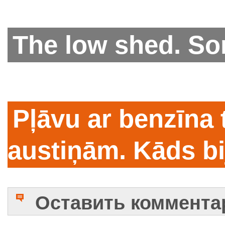
The low shed. S
Pļāvu ar benzīna 
austiņām. Kāds bi
Оставить коммента