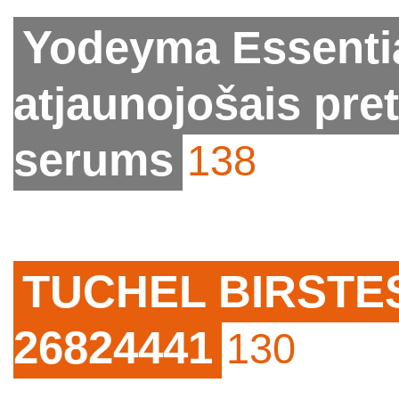
Yodeyma Essenti
atjaunojošais pr
serums
138
TUCHEL BIRSTES. 
26824441
130