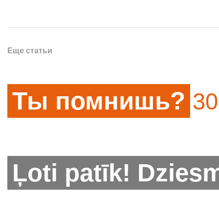
Еще статьи
Ты помнишь?
30
Ļoti patīk! Dzies