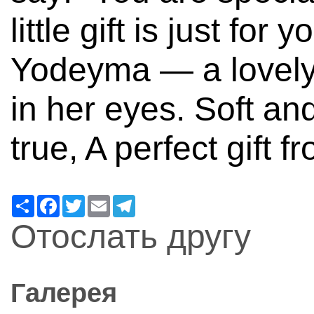
little gift is just for
Yodeyma — a lovely s
in her eyes. Soft and
true, A perfect gift f
Ресурс
Facebook
Twitter
Email
Telegram
Отослать другу
Галерея