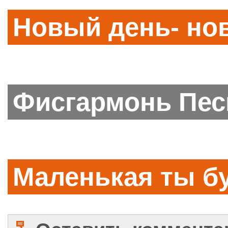
Новый день- но
Фисгармонь Пес
Маленькая ты б