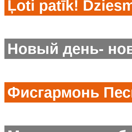
Ļoti patīk! Dzies
Новый день- но
Фисгармонь Пес