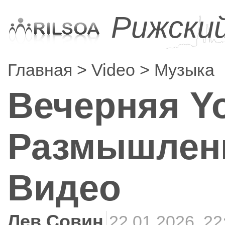
Рижски
Главная
Video
Музыка
Вечерняя Y
Размышлени
Видео
Лев Совин
22.01.2026, 22