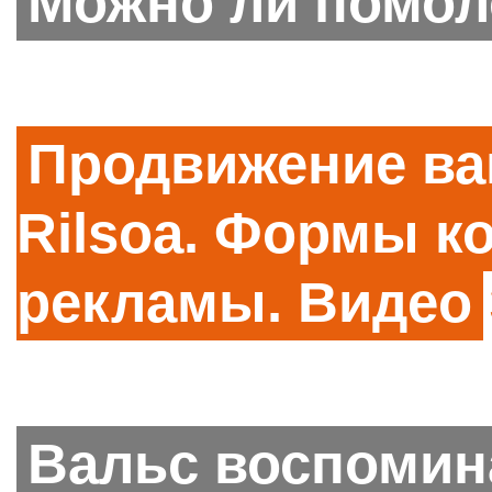
Можно ли помол
Продвижение ва
Rilsoa. Формы к
рекламы. Видео
Вальс воспомин