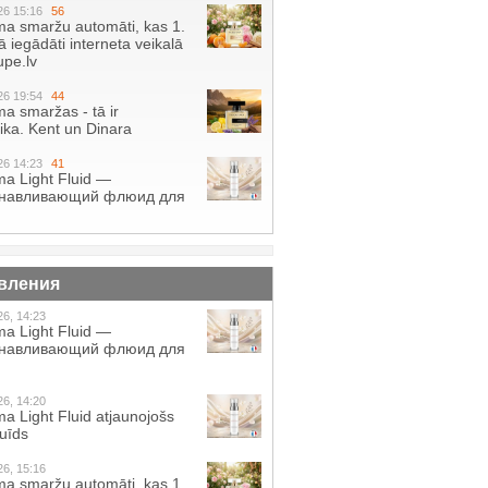
26 15:16
56
a smaržu automāti, kas 1.
 iegādāti interneta veikalā
pe.lv
26 19:54
44
a smaržas - tā ir
ika. Kent un Dinara
26 14:23
41
a Light Fluid —
анавливающий флюид для
вления
26, 14:23
a Light Fluid —
анавливающий флюид для
26, 14:20
a Light Fluid atjaunojošs
luīds
26, 15:16
a smaržu automāti, kas 1.