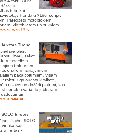
sāls 4-taktu OHV
s dārza un
cības tehnikai.
aizvietotājs Honda GX160 sērijas
em. Paredzēts motoblokiem,
toriem, vibroblietēm un sūkņiem.
www.serviss13.lv
 lāpstas Tuchel
 piedāvā plašu
lāpstu izvēli, sākot
gliem modeļiem
tajiem traktoriem
ofesionāliem risinājumiem
lajiem pakalpojumiem. Visām
 ir raksturīga augsta kvalitāte,
āts dizains un dažādi platumi, kas
rast perfektu variantu jebkuram
s uzdevumam.
www.avelte.eu
 SOLO birstes
ājam Tuchel SOLO
! Vienkāršas,
as un ērtas -