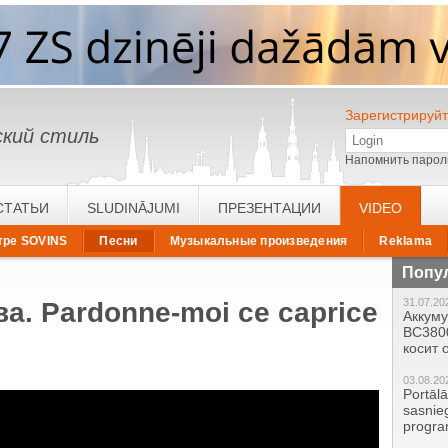
Зарегистрируйт
кий стиль
Напомнить парол
СТАТЬИ
SLUDINĀJUMI
ПРЕЗЕНТАЦИИ
VIDEO
тре SOVINS
Песни
Музыкальные произведения
Reklama
Попу
31.07.20
а. Pardonne-moi ce caprice
Аккум
BC380
косит
03.08.20
Portāl
sasnie
progr