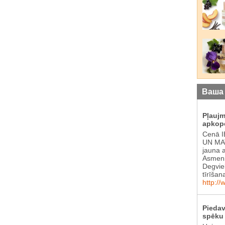
Ваша
Pļauj
apkop
Cenā 
UN MAT
jauna 
Asmens
Degvie
tīrīšan
http://
Piedav
spēku 