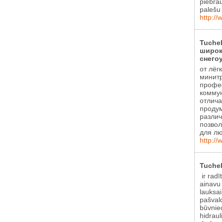
piebra
palešu 
http://
Tuche
широк
снего
от лёг
минитр
профе
коммун
отлича
проду
различ
позвол
для лю
http://
Tuchel
ir radī
ainavu
lauksa
pašval
būvniec
hidraul