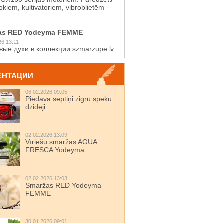
kiem, kultivatoriem, vibroblietēm
as RED Yodeyma FEMME
26 13:11
вые духи в коллекции szmarzupe.lv
ЕНТАЦИИ
06.02.2026 09:05
Piedava septiņi zigru spēku
dzidēji
02.02.2026 13:09
Vīriešu smaržas AGUA
FRESCA Yodeyma
02.02.2026 13:03
Smaržas RED Yodeyma
FEMME
30.01.2026 09:01