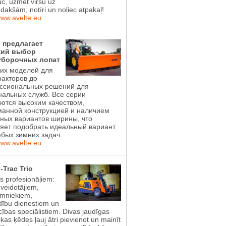
uc, uzmet virsū uz
dakšām, notīri un noliec atpakaļ!
www.avelte.eu
l предлагает
ий выбор
уборочных лопат
ких моделей для
акторов до
ссиональных решений для
альных служб. Все серии
ются высоким качеством,
манной конструкцией и наличием
ных вариантов ширины, что
яет подобрать идеальный вариант
бых зимних задач.
www.avelte.eu
-Trac Trio
ts profesionāļiem:
 veidotājiem,
imniekiem,
dību dienestiem un
ības speciālistiem. Divas jaudīgas
ikas ķēdes ļauj ātri pievienot un mainīt