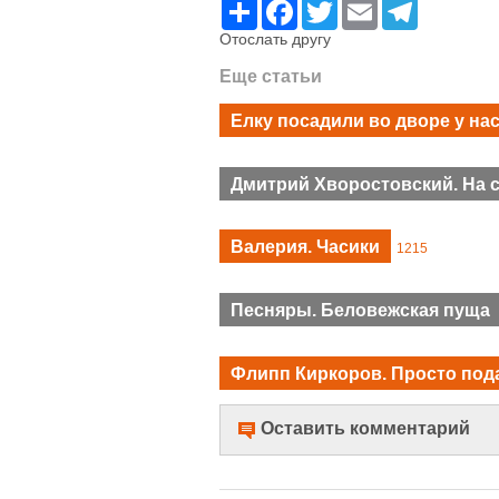
Ресурс
Facebook
Twitter
Email
Telegram
Отослать другу
Еще статьи
Елку посадили во дворе у на
Дмитрий Хворостовский. На 
Валерия. Часики
1215
Песняры. Беловежская пуща
Флипп Киркоров. Просто под
Оставить комментарий
Имя