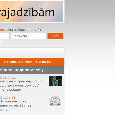
есь
или войдите на сайт:
ь
Akumulatori trimmeri un pūtehi
лярное
неделя
месяц
26 15:40
114
уляторный триммер EGO
0E с аккумулятром 56V
 очень мощно
26 10:13
81
ā Rilsoa darbojas
gumu novērtēšanas
amma