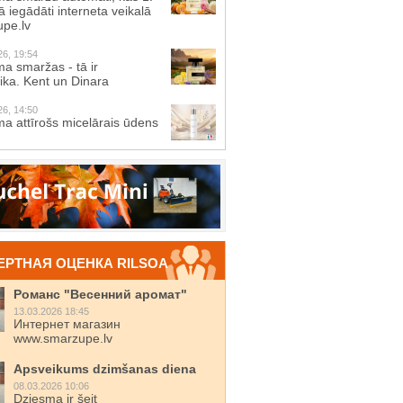
 iegādāti interneta veikalā
pe.lv
26, 19:54
a smaržas - tā ir
ika. Kent un Dinara
26, 14:50
a attīrošs micelārais ūdens
ЕРТНАЯ ОЦЕНКА RILSOA
Романс "Весенний аромат"
13.03.2026 18:45
Интернет магазин
www.smarzupe.lv
Apsveikums dzimšanas diena
08.03.2026 10:06
Dziesma ir šeit