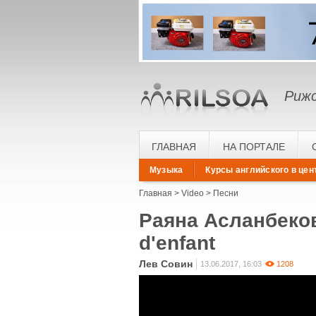
Рижс
ГЛАВНАЯ
НА ПОРТАЛЕ
Музыка
Курсы английского в цен
Главная
Video
Песни
Раяна Асланбеков
d'enfant
Лев Совин
13.06.2017, 16:03
1208