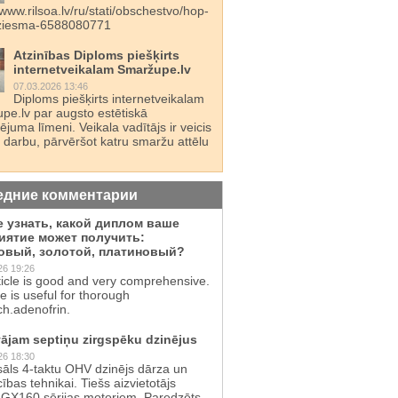
/www.rilsoa.lv/ru/stati/obschestvo/hop-
dziesma-6588080771
Atzinības Diploms piešķirts
internetveikalam Smaržupe.lv
07.03.2026 13:46
Diploms piešķirts internetveikalam
pe.lv par augsto estētiskā
juma līmeni. Veikala vadītājs ir veicis
 darbu, pārvēršot katru smaržu attēlu
едние комментарии
е узнать, какой диплом ваше
иятие может получить:
овый, золотой, платиновый?
26 19:26
ticle is good and very comprehensive.
te is useful for thorough
ch.adenofrin.
ājam septiņu zirgspēku dzinējus
26 18:30
sāls 4-taktu OHV dzinējs dārza un
cības tehnikai. Tiešs aizvietotājs
GX160 sērijas motoriem. Paredzēts