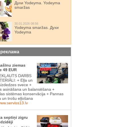
Духи Yodeyma. Yodeyma
smaržas
30.01.2026 08:56
Yodeyma smaržas. Духи
Yodeyma
 реклама
mašīnu ziemas
e 49 EUR
IEKĻAUTS DARBS
ERIĀLI: + Eļļa un
aizdedzes svece +
 asināšana un balansēšana +
las sistēmas konservācija + Pannas
a un trošu eļļošana
www.serviss13.lv
a septiņi zigru
dzidēji