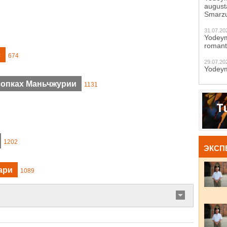
augustā
Smarzu
31.07.20
Yodeym
romant
с
674
29.07.20
Yodeym
сопках Маньчжурии
1131
1202
ЭКСП
ари
1089