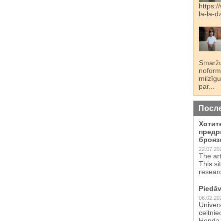
https:/
la-la-
Smaržu
noformē
milzīgu
par...
Посл
Хотит
предр
бронз
22.07.20
The ar
This si
resear
Piedāv
06.02.20
Univer
celtnie
Honda 