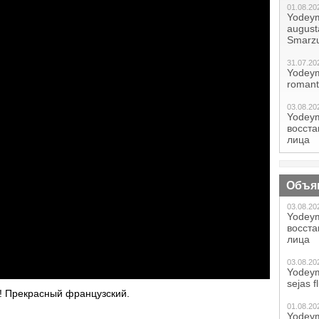
01.08.20
Yodeym
augustā
Smarzu
31.07.20
Yodeym
romant
03.08.20
Yodeym
восст
лица
Объя
03.08.20
Yodeym
восст
лица
03.08.20
Yodeym
sejas f
т! Прекрасный французский.
01.08.20
Yodeym