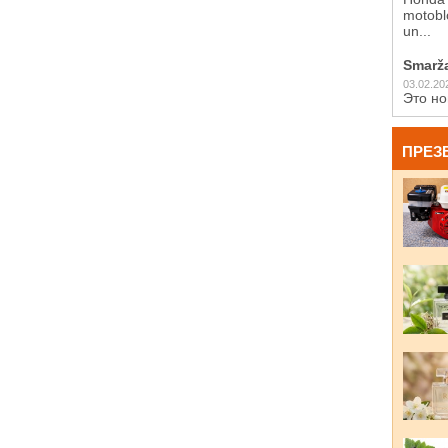
motoblo
un...
Smarž
03.02.20
Это но
ПРЕЗ