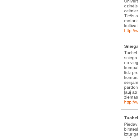
Univer
dzinēj
celtnie
Tiešs 
motori
kultiva
http://
Sniega
Tuchel
sniega 
no vie
kompak
līdz pr
komunā
sērijām
pārdom
ļauj at
ziema
http://
Tuchel
Piedāv
birstes
izturīg