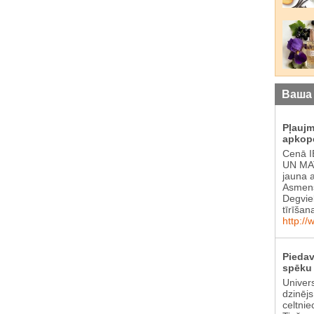
Ваша
Pļauj
apkop
Cenā 
UN MAT
jauna 
Asmens
Degvie
tīrīšan
http://
Piedav
spēku 
Univer
dzinēj
celtnie