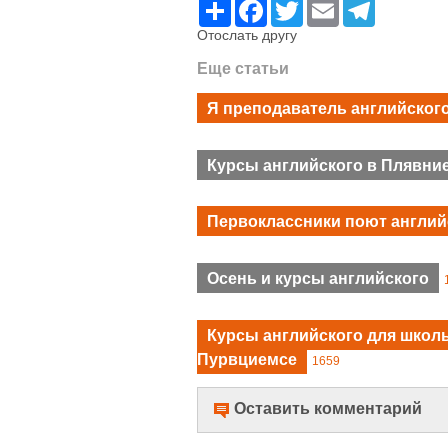
Ресурс
Facebook
Twitter
Email
Telegram
Отослать другу
Еще статьи
Я преподаватель английского
Курсы английского в Плявни
Первоклассники поют английс
Осень и курсы английского
Курсы английского для школьн
Пурвциемсе
1659
Оставить комментарий
Имя