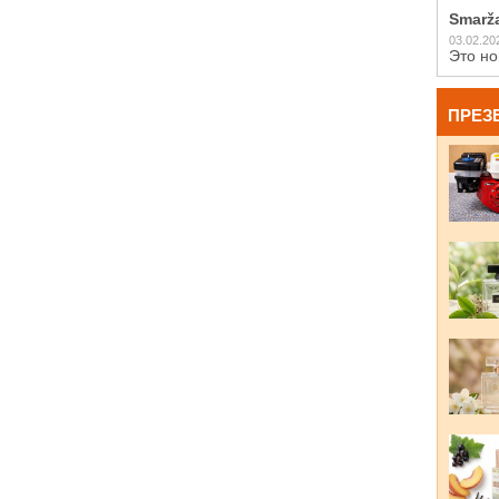
Smarž
03.02.20
Это но
ПРЕЗ