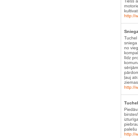
Tiešs 
motori
kultiva
http://
Sniega
Tuchel
sniega 
no vie
kompak
līdz pr
komunā
sērijām
pārdom
ļauj at
ziema
http://
Tuchel
Piedāv
birstes
izturīg
piebra
palešu 
http://