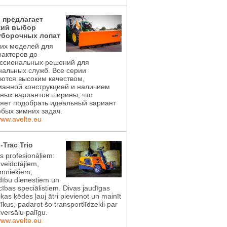
l предлагает
ий выбор
уборочных лопат
ких моделей для
акторов до
ссиональных решений для
альных служб. Все серии
ются высоким качеством,
манной конструкцией и наличием
ных вариантов ширины, что
яет подобрать идеальный вариант
бых зимних задач.
www.avelte.eu
-Trac Trio
ts profesionāļiem:
 veidotājiem,
imniekiem,
dību dienestiem un
ības speciālistiem. Divas jaudīgas
ikas ķēdes ļauj ātri pievienot un mainīt
īkus, padarot šo transportlīdzekli par
iversālu palīgu.
www.avelte.eu