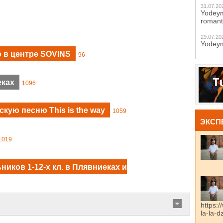
31.07.20
Yodeym
romant
29.07.20
Yodeym
 в центре SOVINS
96
еках
1096
кую песню This is the way
1059
ЭКСП
1019
иков 1-12-х кл. в Плявниеках и
https:/
la-la-