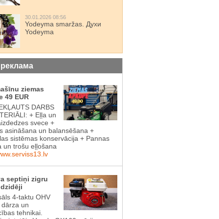
30.01.2026 08:56
Yodeyma smaržas. Духи
Yodeyma
 реклама
mašīnu ziemas
e 49 EUR
IEKĻAUTS DARBS
ERIĀLI: + Eļļa un
aizdedzes svece +
 asināšana un balansēšana +
las sistēmas konservācija + Pannas
a un trošu eļļošana
www.serviss13.lv
a septiņi zigru
dzidēji
sāls 4-taktu OHV
s dārza un
cības tehnikai.