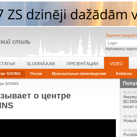
Зарегистрируйт
кий стиль
Напомнить парол
СТАТЬИ
SLUDINĀJUMI
ПРЕЗЕНТАЦИИ
VIDEO
тре SOVINS
Песни
Музыкальные произведения
Reklama
Попу
тре SOVINS
31.07.20
зывает о центре
Аккум
BC380
INS
косит
06.08.20
Новый 
03.08.20
Portāl