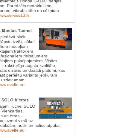
aizvietotājs Honda GX160 sērijas
em. Paredzēts motoblokiem,
toriem, vibroblietēm un sūkņiem.
www.serviss13.lv
 lāpstas Tuchel
 piedāvā plašu
lāpstu izvēli, sākot
gliem modeļiem
tajiem traktoriem
ofesionāliem risinājumiem
lajiem pakalpojumiem. Visām
 ir raksturīga augsta kvalitāte,
āts dizains un dažādi platumi, kas
rast perfektu variantu jebkuram
s uzdevumam.
www.avelte.eu
 SOLO birstes
ājam Tuchel SOLO
! Vienkāršas,
as un ērtas -
uc, uzmet virsū uz
dakšām, notīri un noliec atpakaļ!
www.avelte.eu