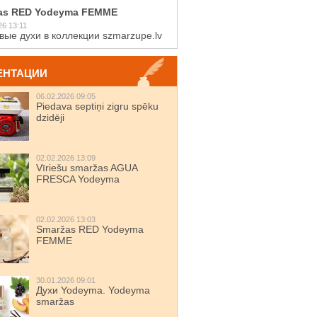
as RED Yodeyma FEMME
26 13:11
вые духи в коллекции szmarzupe.lv
ЕНТАЦИИ
06.02.2026 09:05
Piedava septiņi zigru spēku
dzidēji
02.02.2026 13:09
Vīriešu smaržas AGUA
FRESCA Yodeyma
02.02.2026 13:03
Smaržas RED Yodeyma
FEMME
30.01.2026 09:01
Духи Yodeyma. Yodeyma
smaržas