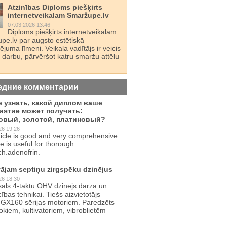
Atzinības Diploms piešķirts
internetveikalam Smaržupe.lv
07.03.2026 13:46
Diploms piešķirts internetveikalam
pe.lv par augsto estētiskā
juma līmeni. Veikala vadītājs ir veicis
 darbu, pārvēršot katru smaržu attēlu
едние комментарии
е узнать, какой диплом ваше
иятие может получить:
овый, золотой, платиновый?
26 19:26
ticle is good and very comprehensive.
te is useful for thorough
ch.adenofrin.
ājam septiņu zirgspēku dzinējus
26 18:30
sāls 4-taktu OHV dzinējs dārza un
cības tehnikai. Tiešs aizvietotājs
GX160 sērijas motoriem. Paredzēts
kiem, kultivatoriem, vibroblietēm