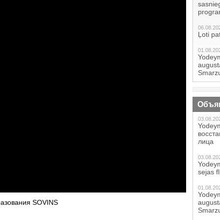
sasnie
progr
06.08.20
Ļoti pa
01.08.20
Yodeym
augustā
Smarzu
Объя
03.08.20
Yodeym
восст
лица
03.08.20
Yodeym
sejas f
01.08.20
Yodeym
разования SOVINS
augustā
Smarzu