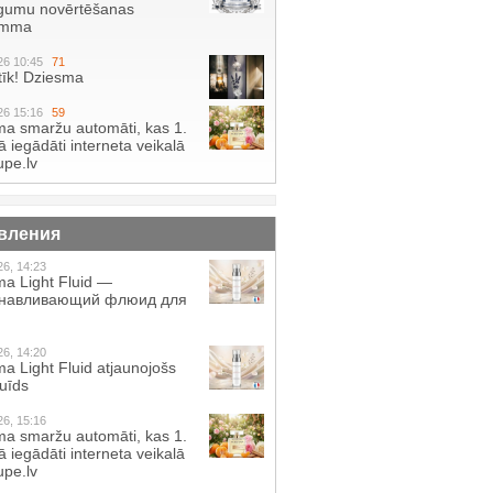
gumu novērtēšanas
amma
26 10:45
71
tīk! Dziesma
26 15:16
59
a smaržu automāti, kas 1.
 iegādāti interneta veikalā
pe.lv
вления
26, 14:23
a Light Fluid —
анавливающий флюид для
26, 14:20
a Light Fluid atjaunojošs
luīds
26, 15:16
a smaržu automāti, kas 1.
 iegādāti interneta veikalā
pe.lv