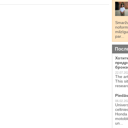
Smaržu
noformē
milzīgu
par...
Посл
Хотит
предр
бронз
22.07.20
The ar
This si
resear
Piedāv
06.02.20
Univer
celtnie
Honda 
motoblo
un...