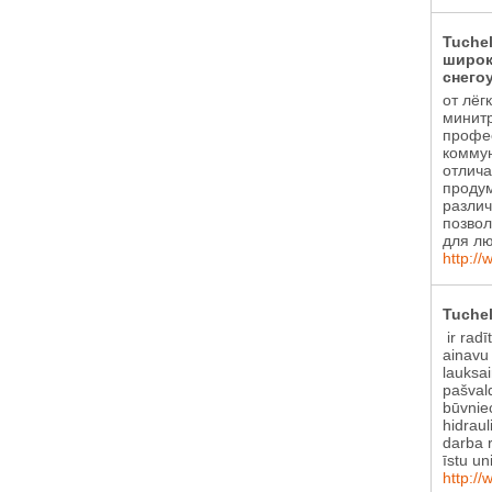
Tuche
широк
снего
от лёг
минитр
профе
коммун
отлича
проду
различ
позвол
для лю
http://
Tuchel
ir radī
ainavu
lauksa
pašval
būvniec
hidraul
darba r
īstu un
http://