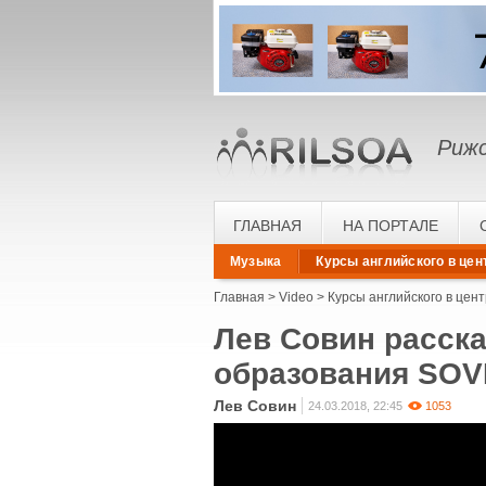
Рижс
ГЛАВНАЯ
НА ПОРТАЛЕ
Музыка
Курсы английского в цен
Главная
Video
Курсы английского в цен
Лев Совин расска
образования SOV
Лев Совин
24.03.2018, 22:45
1053