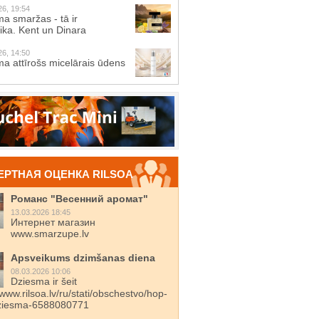
26, 19:54
a smaržas - tā ir
ika. Kent un Dinara
26, 14:50
a attīrošs micelārais ūdens
ЕРТНАЯ ОЦЕНКА RILSOA
Романс "Весенний аромат"
13.03.2026 18:45
Интернет магазин
www.smarzupe.lv
Apsveikums dzimšanas diena
08.03.2026 10:06
Dziesma ir šeit
/www.rilsoa.lv/ru/stati/obschestvo/hop-
dziesma-6588080771