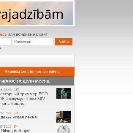
есь
или войдите на сайт:
ь
Akumulatori trimmeri un pūtehi
лярное
неделя
месяц
26 15:40
117
уляторный триммер EGO
0E с аккумулятром 56V
 очень мощно
26 07:27
100
день- новая песня
26 10:13
84
ā Rilsoa darbojas