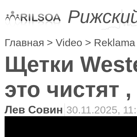
Рижски
Главная
Video
Reklama
Щетки West
это чистят ,
Лев Совин
30.11.2025, 11