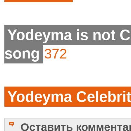
Yodeyma is not C
song
372
Yodeyma Celebri
Оставить коммента