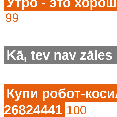
Утро - это хоро
99
Kā, tev nav zāles
Купи робот-косил
26824441
100