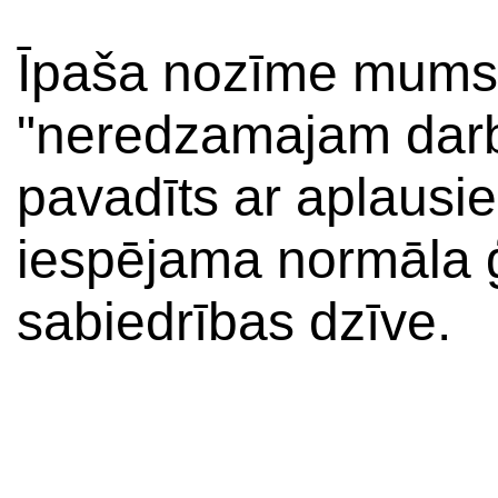
Īpaša nozīme mums 
"neredzamajam darb
pavadīts ar aplausi
iespējama normāla ģ
sabiedrības dzīve.