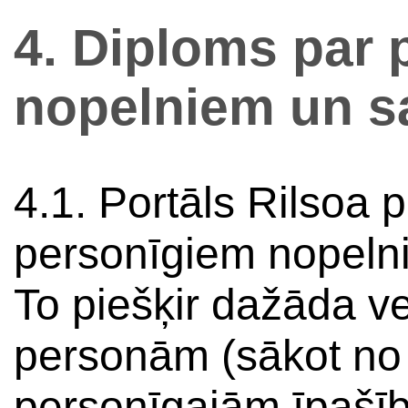
4. Diploms par
nopelniem un 
4.1. Portāls Rilsoa p
personīgiem nopeln
To piešķir dažāda v
personām (sākot no
personīgajām īpašī