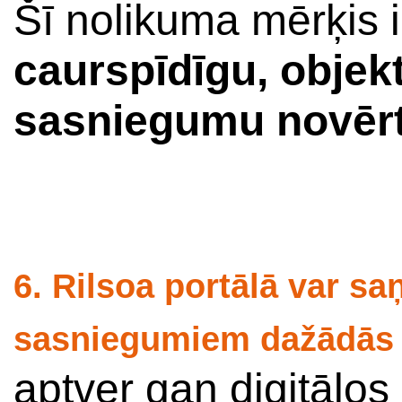
Šī nolikuma mērķis i
caurspīdīgu, objek
sasniegumu novēr
6. Rilsoa portālā var sa
sasniegumiem dažādās 
aptver gan digitālos