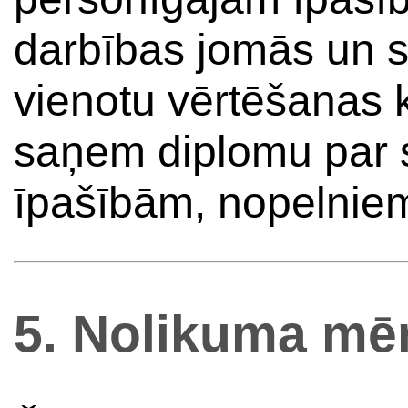
darbības jomās un 
vienotu vērtēšanas kr
saņem diplomu par
īpašībām, nopelnie
5. Nolikuma mē