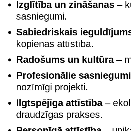
Izglītība un zināšanas
– ku
sasniegumi.
Sabiedriskais ieguldījum
kopienas attīstība.
Radošums un kultūra
– mā
Profesionālie sasniegumi
nozīmīgi projekti.
Ilgtspējīga attīstība
– ekolo
draudzīgas prakses.
Personīgā attīstība
– unik