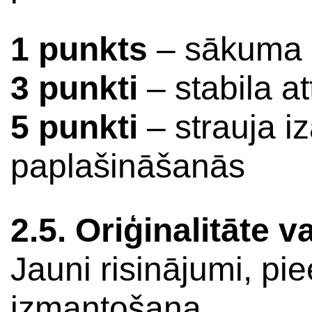
1 punkts
– sākuma s
3 punkti
– stabila at
5 punkti
– strauja i
paplašināšanās
2.5. Oriģinalitāte v
Jauni risinājumi, pie
izmantošana.