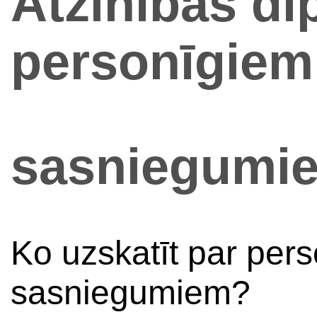
Atzinības di
personīgiem
sasniegumi
Ko uzskatīt par per
sasniegumiem?