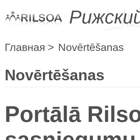
Рижски
Главная
Novērtēšanas
Novērtēšanas
Portālā Rils
sasniegumu 