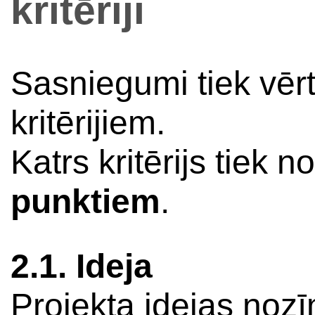
kritēriji
Sasniegumi tiek vērt
kritērijiem.
Katrs kritērijs tiek 
punktiem
.
2.1. Ideja
Projekta idejas nozī