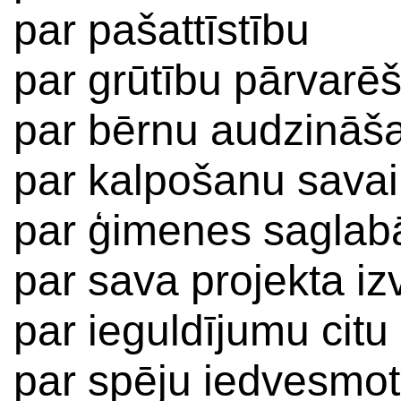
par pašattīstību
par grūtību pārvarē
par bērnu audzināš
par kalpošanu savai 
par ģimenes sagla
par sava projekta iz
par ieguldījumu citu
par spēju iedvesmot