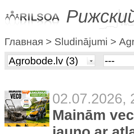
Рижски
Главная
Sludinājumi
Agr
02.07.2026, 
Mainām veco
jauno ar atl