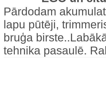
Pārdodam akumulato
lapu pūtēji, trimmeri
bruģa birste..Labāk
tehnika pasaulē. Rak