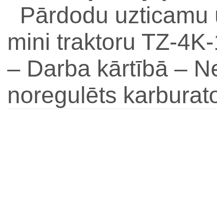
Pārdodu uzticamu u
mini traktoru TZ-4K-
– Darba kārtībā – N
noregulēts karburato