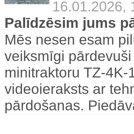
16.01.2026, 
Palīdzēsim jums pā
Mēs nesen esam piln
veiksmīgi pārdevuši
minitraktoru TZ-4K
videoieraksts ar teh
pārdošanas. Piedāv