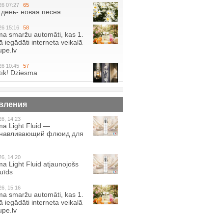
26 07:27
65
день- новая песня
26 15:16
58
a smaržu automāti, kas 1.
 iegādāti interneta veikalā
pe.lv
26 10:45
57
tīk! Dziesma
вления
26, 14:23
a Light Fluid —
анавливающий флюид для
26, 14:20
a Light Fluid atjaunojošs
luīds
26, 15:16
a smaržu automāti, kas 1.
 iegādāti interneta veikalā
pe.lv