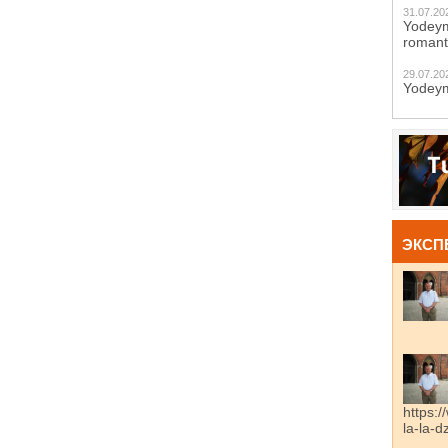
31.07.20
Yodeym
romant
29.07.20
Yodeym
ЭКСП
https:/
la-la-