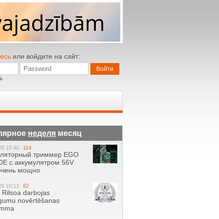
есь
или войдите на сайт:
ь
лярное
неделя
месяц
26 15:40
114
уляторный триммер EGO
0E с аккумулятром 56V
 очень мощно
26 10:13
82
ā Rilsoa darbojas
gumu novērtēšanas
amma