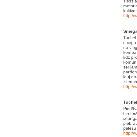
Tiešs 
motori
kultiva
http://
Sniega
Tuchel
sniega 
no vie
kompak
līdz pr
komunā
sērijām
pārdom
ļauj at
ziema
http://
Tuchel
Piedāv
birstes
izturīg
piebra
palešu 
http://