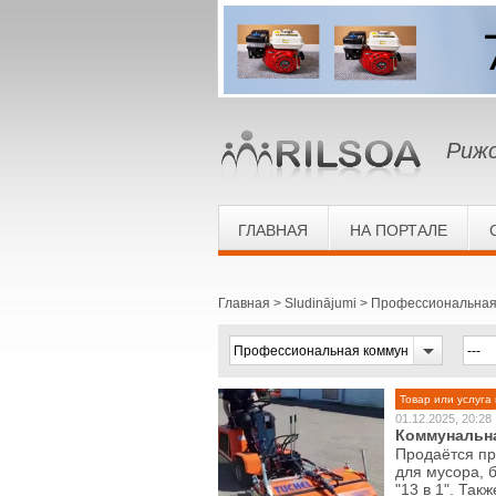
Рижс
ГЛАВНАЯ
НА ПОРТАЛЕ
Главная
Sludinājumi
Профессиональная 
Товар или услуга 
01.12.2025, 20:28
Коммунальна
Продаётся пр
для мусора, 
"13 в 1". Такж