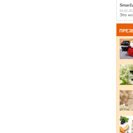
Smarž
03.02.20
Это но
ПРЕЗ