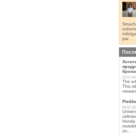
Smaržu
noformē
milzīgu
par...
Посл
Хотит
предр
бронз
22.07.20
The ar
This si
resear
Piedāv
06.02.20
Univer
celtnie
Honda 
motoblo
un...