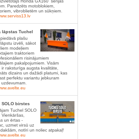
aizvietotājs Honda GX160 sērijas
em. Paredzēts motoblokiem,
toriem, vibroblietēm un sūkņiem.
www.serviss13.lv
 lāpstas Tuchel
 piedāvā plašu
lāpstu izvēli, sākot
gliem modeļiem
tajiem traktoriem
ofesionāliem risinājumiem
lajiem pakalpojumiem. Visām
 ir raksturīga augsta kvalitāte,
āts dizains un dažādi platumi, kas
rast perfektu variantu jebkuram
s uzdevumam.
www.avelte.eu
 SOLO birstes
ājam Tuchel SOLO
! Vienkāršas,
as un ērtas -
uc, uzmet virsū uz
dakšām, notīri un noliec atpakaļ!
www.avelte.eu