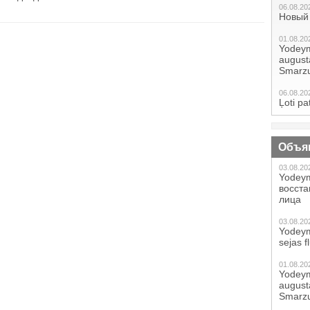
06.08.20
Новый 
01.08.20
Yodeym
augustā
Smarzu
06.08.20
Ļoti pa
Объя
03.08.20
Yodeym
восст
лица
03.08.20
Yodeym
sejas f
01.08.20
Yodeym
augustā
Smarzu