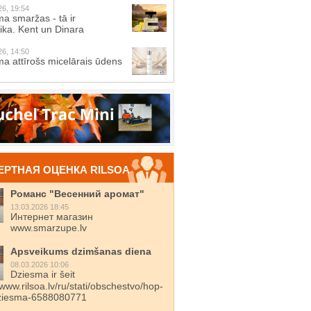
26, 19:54
a smaržas - tā ir
ika. Kent un Dinara
26, 14:50
a attīrošs micelārais ūdens
ЕРТНАЯ ОЦЕНКА RILSOA
Романс "Весенний аромат"
13.03.2026 18:45
Интернет магазин
www.smarzupe.lv
Apsveikums dzimšanas diena
08.03.2026 10:06
Dziesma ir šeit
/www.rilsoa.lv/ru/stati/obschestvo/hop-
dziesma-6588080771