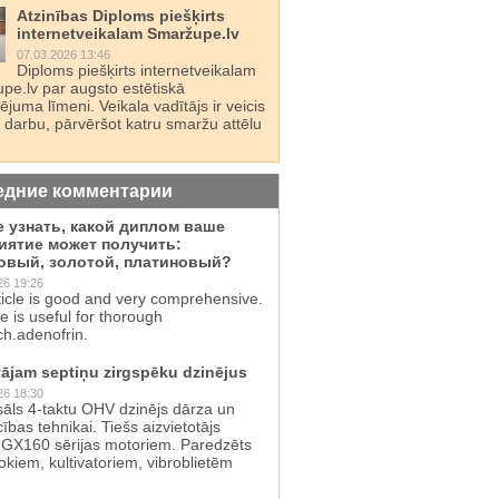
Atzinības Diploms piešķirts
internetveikalam Smaržupe.lv
07.03.2026 13:46
Diploms piešķirts internetveikalam
pe.lv par augsto estētiskā
juma līmeni. Veikala vadītājs ir veicis
 darbu, pārvēršot katru smaržu attēlu
едние комментарии
е узнать, какой диплом ваше
иятие может получить:
овый, золотой, платиновый?
26 19:26
ticle is good and very comprehensive.
te is useful for thorough
ch.adenofrin.
ājam septiņu zirgspēku dzinējus
26 18:30
sāls 4-taktu OHV dzinējs dārza un
cības tehnikai. Tiešs aizvietotājs
GX160 sērijas motoriem. Paredzēts
kiem, kultivatoriem, vibroblietēm