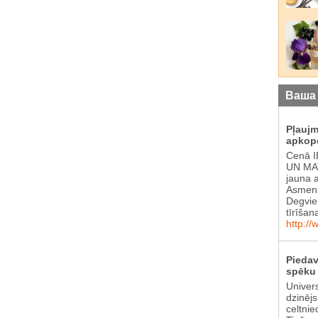
Ваша
Pļauj
apkop
Cenā 
UN MAT
jauna 
Asmens
Degvie
tīrīšan
http://
Piedav
spēku 
Univer
dzinēj
celtnie