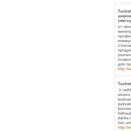
Tuche
широк
снего
от лёг
минитр
профе
коммун
отлича
проду
различ
позвол
для лю
http://
Tuchel
ir radī
ainavu
lauksa
pašval
būvniec
hidraul
darba r
īstu un
http://