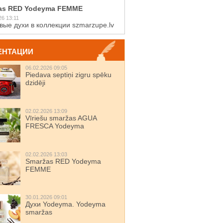
as RED Yodeyma FEMME
26 13:11
вые духи в коллекции szmarzupe.lv
ЕНТАЦИИ
06.02.2026 09:05
Piedava septiņi zigru spēku
dzidēji
02.02.2026 13:09
Vīriešu smaržas AGUA
FRESCA Yodeyma
02.02.2026 13:03
Smaržas RED Yodeyma
FEMME
30.01.2026 09:01
Духи Yodeyma. Yodeyma
smaržas