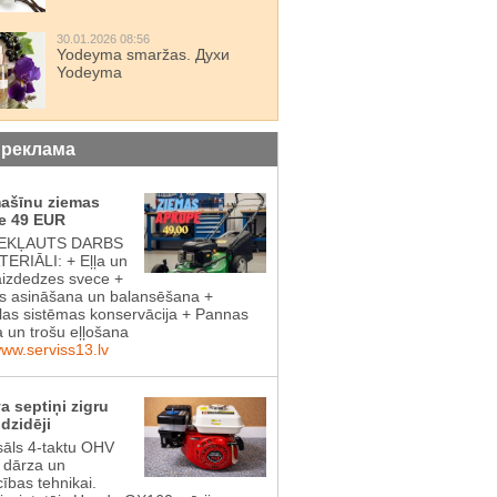
30.01.2026 08:56
Yodeyma smaržas. Духи
Yodeyma
 реклама
mašīnu ziemas
e 49 EUR
IEKĻAUTS DARBS
ERIĀLI: + Eļļa un
aizdedzes svece +
 asināšana un balansēšana +
las sistēmas konservācija + Pannas
a un trošu eļļošana
www.serviss13.lv
a septiņi zigru
dzidēji
sāls 4-taktu OHV
s dārza un
cības tehnikai.