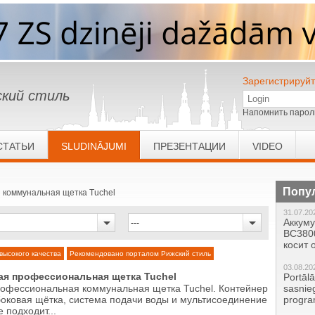
Зарегистрируйт
кий стиль
Напомнить парол
СТАТЬИ
SLUDINĀJUMI
ПРЕЗЕНТАЦИИ
VIDEO
Попу
коммунальная щетка Tuchel
31.07.20
Аккум
BC380
косит
высокого качества
Рекомендовано порталом Рижский стиль
03.08.20
я профессиональная щетка Tuchel
Portāl
офессиональная коммунальная щетка Tuchel. Контейнер
sasnie
боковая щётка, система подачи воды и мультисоединение
progr
е подходит...