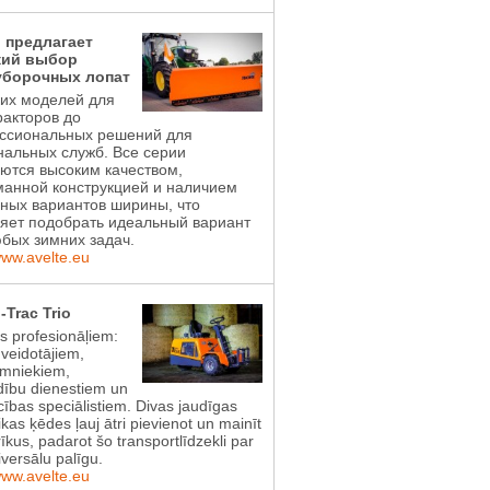
l предлагает
ий выбор
уборочных лопат
ких моделей для
акторов до
ссиональных решений для
альных служб. Все серии
ются высоким качеством,
манной конструкцией и наличием
ных вариантов ширины, что
яет подобрать идеальный вариант
бых зимних задач.
www.avelte.eu
-Trac Trio
ts profesionāļiem:
 veidotājiem,
imniekiem,
dību dienestiem un
ības speciālistiem. Divas jaudīgas
ikas ķēdes ļauj ātri pievienot un mainīt
īkus, padarot šo transportlīdzekli par
iversālu palīgu.
www.avelte.eu