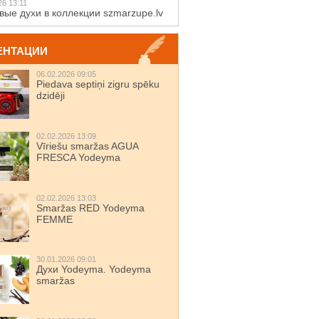
26 13:11
вые духи в коллекции szmarzupe.lv
ЕНТАЦИИ
06.02.2026 09:05
Piedava septiņi zigru spēku
dzidēji
02.02.2026 13:09
Vīriešu smaržas AGUA
FRESCA Yodeyma
02.02.2026 13:03
Smaržas RED Yodeyma
FEMME
30.01.2026 09:01
Духи Yodeyma. Yodeyma
smaržas