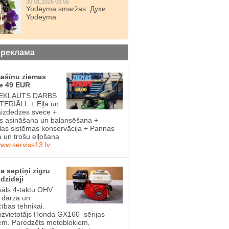
30.01.2026 08:56
Yodeyma smaržas. Духи
Yodeyma
 реклама
mašīnu ziemas
e 49 EUR
IEKĻAUTS DARBS
ERIĀLI: + Eļļa un
aizdedzes svece +
 asināšana un balansēšana +
las sistēmas konservācija + Pannas
a un trošu eļļošana
www.serviss13.lv
a septiņi zigru
dzidēji
sāls 4-taktu OHV
s dārza un
cības tehnikai.
aizvietotājs Honda GX160 sērijas
em. Paredzēts motoblokiem,