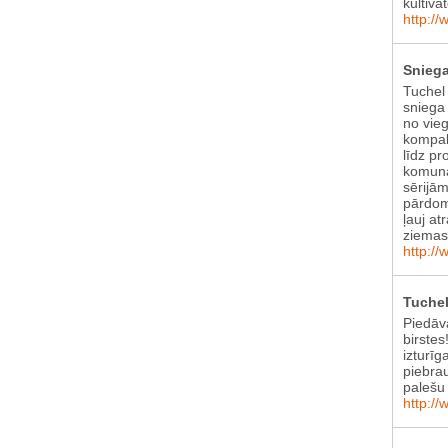
kultiva
http://
Sniega
Tuchel
sniega 
no vie
kompak
līdz pr
komunā
sērijām
pārdom
ļauj at
ziema
http://
Tuchel
Piedāv
birstes
izturīg
piebra
palešu 
http://