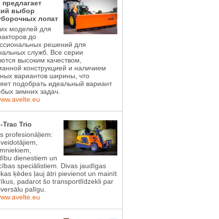
l предлагает
ий выбор
уборочных лопат
ких моделей для
акторов до
ссиональных решений для
альных служб. Все серии
ются высоким качеством,
манной конструкцией и наличием
ных вариантов ширины, что
яет подобрать идеальный вариант
бых зимних задач.
www.avelte.eu
-Trac Trio
ts profesionāļiem:
 veidotājiem,
imniekiem,
dību dienestiem un
ības speciālistiem. Divas jaudīgas
ikas ķēdes ļauj ātri pievienot un mainīt
īkus, padarot šo transportlīdzekli par
iversālu palīgu.
www.avelte.eu