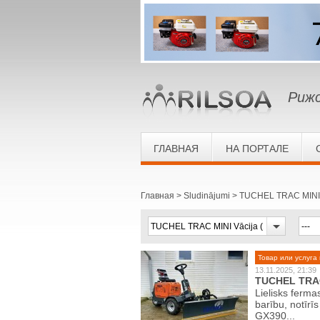
Рижс
ГЛАВНАЯ
НА ПОРТАЛЕ
Главная
Sludinājumi
TUCHEL TRAC MINI 
Товар или услуга 
13.11.2025, 21:39
TUCHEL TRAC
Lielisks ferm
barību, notīr
GX390...