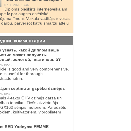
07.03.2026 13:46
Diploms piešķirts internetveikalam
pe.lv par augsto estētiskā
juma līmeni. Veikala vadītājs ir veicis
 darbu, pārvēršot katru smaržu attēlu
едние комментарии
е узнать, какой диплом ваше
иятие может получить:
овый, золотой, платиновый?
26 19:26
ticle is good and very comprehensive.
te is useful for thorough
ch.adenofrin.
ājam septiņu zirgspēku dzinējus
26 18:30
sāls 4-taktu OHV dzinējs dārza un
cības tehnikai. Tiešs aizvietotājs
GX160 sērijas motoriem. Paredzēts
kiem, kultivatoriem, vibroblietēm
as RED Yodeyma FEMME