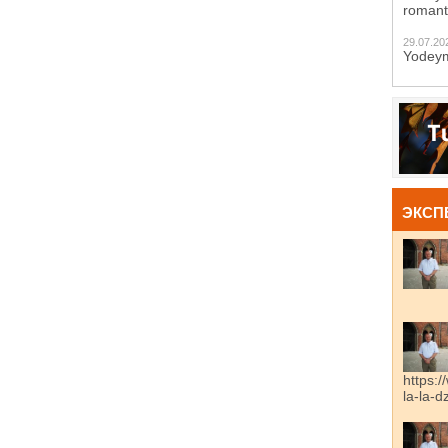
romant
29.07.20
Yodeym
ЭКСП
https:/
la-la-