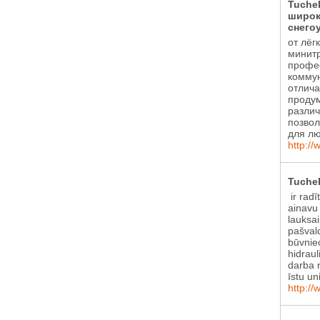
Tuche
широк
снего
от лёг
минитр
профе
коммун
отлича
проду
различ
позвол
для лю
http://
Tuchel
ir radī
ainavu
lauksa
pašval
būvniec
hidraul
darba r
īstu un
http://