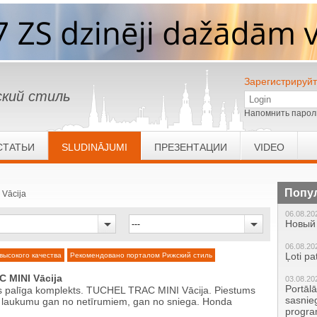
Зарегистрируйт
кий стиль
Напомнить парол
СТАТЬИ
SLUDINĀJUMI
ПРЕЗЕНТАЦИИ
VIDEO
Попу
Vācija
06.08.20
Новый 
06.08.20
Ļoti pa
высокого качества
Рекомендовано порталом Рижский стиль
 MINI Vācija
03.08.20
Portāl
as palīga komplekts. TUCHEL TRAC MINI Vācija. Piestums
sasnie
īs laukumu gan no netīrumiem, gan no sniega. Honda
progr