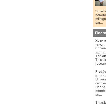
Smaržu
noformē
milzīgu
par...
Посл
Хотит
предр
бронз
22.07.20
The ar
This si
resear
Piedāv
06.02.20
Univer
celtnie
Honda 
motoblo
un...
Smarž