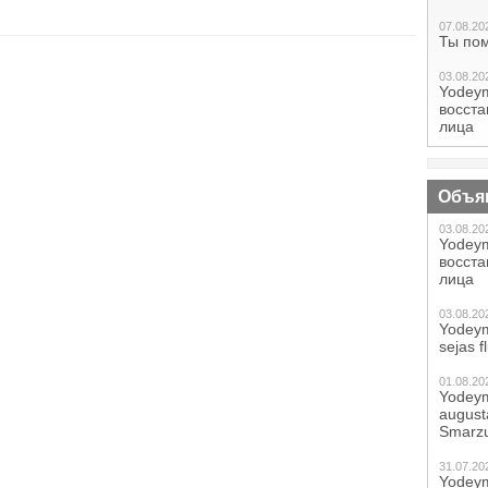
07.08.20
Ты по
03.08.20
Yodeym
восст
лица
Объя
03.08.20
Yodeym
восст
лица
03.08.20
Yodeym
sejas f
01.08.20
Yodeym
augustā
Smarzu
31.07.20
Yodeym