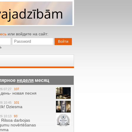
есь
или войдите на сайт:
ь
лярное
неделя
месяц
26 07:27
107
день- новая песня
26 10:45
101
tīk! Dziesma
26 10:13
93
ā Rilsoa darbojas
gumu novērtēšanas
amma