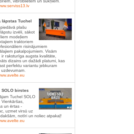
toriem, vibroblietēm un sūkņiem.
www.serviss13.lv
 lāpstas Tuchel
 piedāvā plašu
lāpstu izvēli, sākot
gliem modeļiem
tajiem traktoriem
ofesionāliem risinājumiem
lajiem pakalpojumiem. Visām
 ir raksturīga augsta kvalitāte,
āts dizains un dažādi platumi, kas
rast perfektu variantu jebkuram
s uzdevumam.
www.avelte.eu
 SOLO birstes
ājam Tuchel SOLO
! Vienkāršas,
as un ērtas -
uc, uzmet virsū uz
dakšām, notīri un noliec atpakaļ!
www.avelte.eu