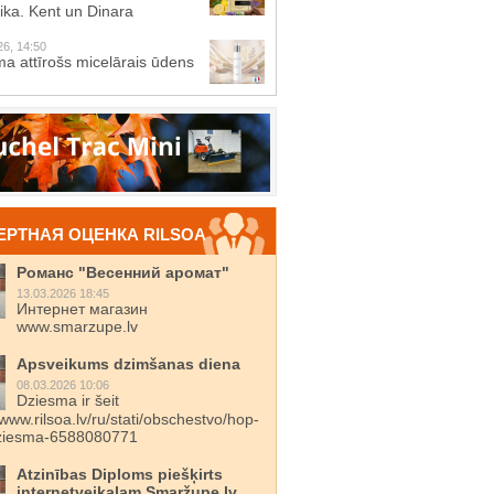
ika. Kent un Dinara
26, 14:50
a attīrošs micelārais ūdens
ЕРТНАЯ ОЦЕНКА RILSOA
Романс "Весенний аромат"
13.03.2026 18:45
Интернет магазин
www.smarzupe.lv
Apsveikums dzimšanas diena
08.03.2026 10:06
Dziesma ir šeit
/www.rilsoa.lv/ru/stati/obschestvo/hop-
dziesma-6588080771
Atzinības Diploms piešķirts
internetveikalam Smaržupe.lv