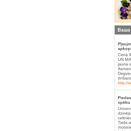
Ваша
Pļauj
apkop
Cenā 
UN MAT
jauna 
Asmens
Degvie
tīrīšan
http://
Piedav
spēku 
Univer
dzinēj
celtnie
Tiešs 
motori