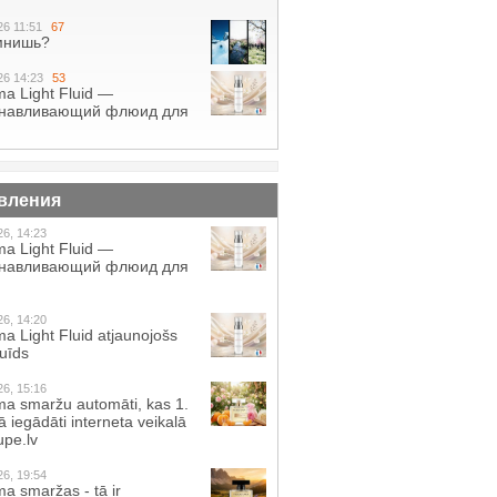
26 11:51
67
мнишь?
26 14:23
53
a Light Fluid —
анавливающий флюид для
вления
26, 14:23
a Light Fluid —
анавливающий флюид для
26, 14:20
a Light Fluid atjaunojošs
luīds
26, 15:16
a smaržu automāti, kas 1.
 iegādāti interneta veikalā
pe.lv
26, 19:54
a smaržas - tā ir