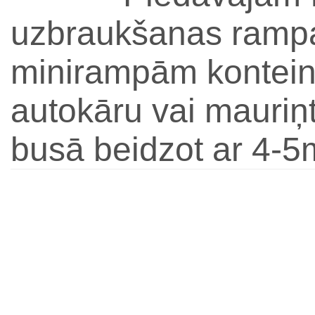
uzbraukšanas rampa
minirampām konteine
autokāru vai mauriņ
busā beidzot ar 4-5