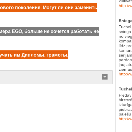
kultiva
http://
вого поколения. Могут ли они заменить
Sniega
Tuchel
ера EGO, больше не хочется работать не
sniega 
no vie
kompak
līdz pr
komunā
учать им Дипломы, грамоты,
sērijām
pārdom
ļauj at
ziema
http://
Tuchel
Piedāv
birstes
izturīg
piebra
palešu 
http://