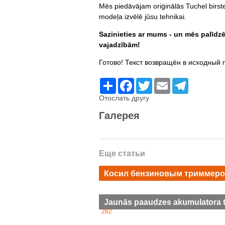
Mēs piedāvājam oriģinālās Tuchel birst
modeļa izvēlē jūsu tehnikai.
Sazinieties ar mums - un mēs palīdzē
vajadzībām!
Готово! Текст возвращён в исходный
Ресурс
Facebook
Twitter
Email
Telegram
Отослать другу
Галерея
Еще статьи
Косил бензиновым триммером
Jaunās paaudzes akumulatora tri
282