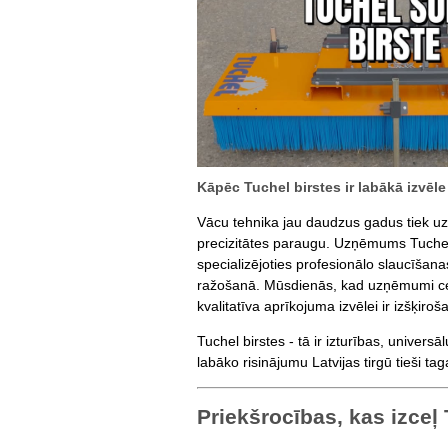
Kāpēc Tuchel birstes ir labākā izvēle
Vācu tehnika jau daudzus gadus tiek uz
precizitātes paraugu. Uzņēmums Tuchel i
specializējoties profesionālo slaucīšan
ražošanā. Mūsdienās, kad uzņēmumi cenš
kvalitatīva aprīkojuma izvēlei ir izšķiro
Tuchel birstes - tā ir izturības, univer
labāko risinājumu Latvijas tirgū tieši tag
Priekšrocības, kas izceļ 