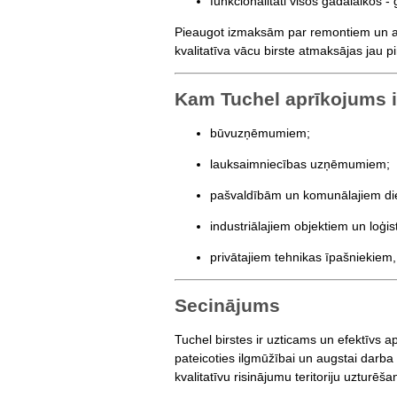
funkcionalitāti visos gadalaikos 
Pieaugot izmaksām par remontiem un apk
kvalitatīva vācu birste atmaksājas jau p
Kam Tuchel aprīkojums i
būvuzņēmumiem;
lauksaimniecības uzņēmumiem;
pašvaldībām un komunālajiem di
industriālajiem objektiem un loģis
privātajiem tehnikas īpašniekiem, 
Secinājums
Tuchel birstes ir uzticams un efektīvs 
pateicoties ilgmūžībai un augstai darba
kvalitatīvu risinājumu teritoriju uzturēša