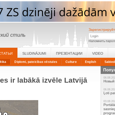
Зарегистрируйт
кий стиль
Напомнить парол
СТАТЬИ
SLUDINĀJUMI
ПРЕЗЕНТАЦИИ
VIDEO
ītika
Diplomi, pateicības vēstules
Culture
English
Sabied
Попу
06.08.20
s ir labākā izvēle Latvijā
Новый 
06.08.20
Ļoti pa
03.08.20
Portāl
sasnie
progr