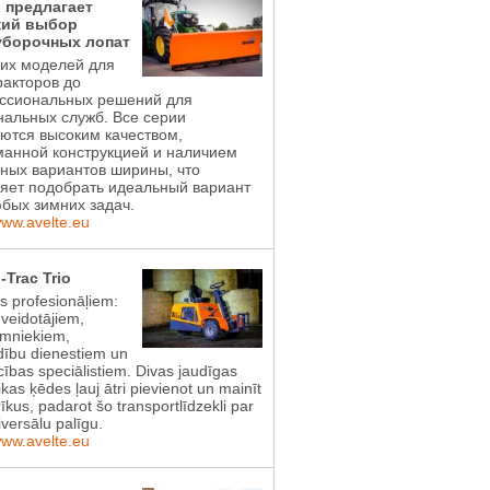
l предлагает
ий выбор
уборочных лопат
ких моделей для
акторов до
ссиональных решений для
альных служб. Все серии
ются высоким качеством,
манной конструкцией и наличием
ных вариантов ширины, что
яет подобрать идеальный вариант
бых зимних задач.
www.avelte.eu
-Trac Trio
ts profesionāļiem:
 veidotājiem,
imniekiem,
dību dienestiem un
ības speciālistiem. Divas jaudīgas
ikas ķēdes ļauj ātri pievienot un mainīt
īkus, padarot šo transportlīdzekli par
iversālu palīgu.
www.avelte.eu