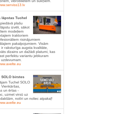
toriem, vibroblietēm un sūkņiem.
www.serviss13.lv
 lāpstas Tuchel
 piedāvā plašu
lāpstu izvēli, sākot
gliem modeļiem
tajiem traktoriem
ofesionāliem risinājumiem
lajiem pakalpojumiem. Visām
 ir raksturīga augsta kvalitāte,
āts dizains un dažādi platumi, kas
rast perfektu variantu jebkuram
s uzdevumam.
www.avelte.eu
 SOLO birstes
ājam Tuchel SOLO
! Vienkāršas,
as un ērtas -
uc, uzmet virsū uz
dakšām, notīri un noliec atpakaļ!
www.avelte.eu