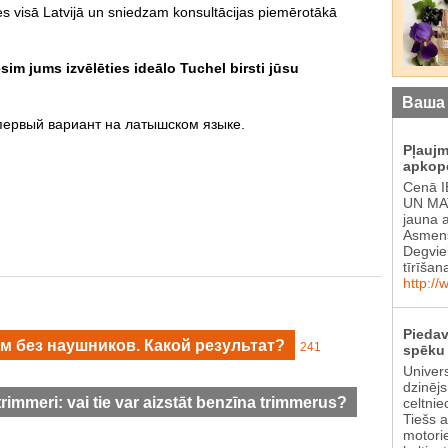
es visā Latvijā un sniedzam konsultācijas piemērotākā
sim jums izvēlēties ideālo Tuchel birsti jūsu
Ваша
 первый вариант на латышском языке.
Pļauj
apkop
Cenā 
UN MAT
jauna 
Asmens
Degvie
tīrīšan
http://
Piedav
 без наушников. Какой результат?
241
spēku 
Univer
dzinēj
mmeri: vai tie var aizstāt benzīna trimmerus?
celtnie
Tiešs 
motori