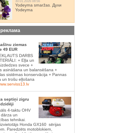
30.01.2026 08:56
Yodeyma smaržas. Духи
Yodeyma
 реклама
mašīnu ziemas
e 49 EUR
IEKĻAUTS DARBS
ERIĀLI: + Eļļa un
aizdedzes svece +
 asināšana un balansēšana +
las sistēmas konservācija + Pannas
a un trošu eļļošana
www.serviss13.lv
a septiņi zigru
dzidēji
sāls 4-taktu OHV
s dārza un
cības tehnikai.
aizvietotājs Honda GX160 sērijas
em. Paredzēts motoblokiem,