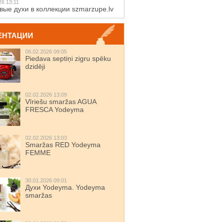
26 13:11
вые духи в коллекции szmarzupe.lv
ЕНТАЦИИ
06.02.2026 09:05
Piedava septiņi zigru spēku
dzidēji
02.02.2026 13:09
Vīriešu smaržas AGUA
FRESCA Yodeyma
02.02.2026 13:03
Smaržas RED Yodeyma
FEMME
30.01.2026 09:01
Духи Yodeyma. Yodeyma
smaržas