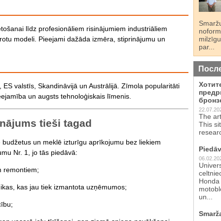
Smaržu
tošanai līdz profesionāliem risinājumiem industriāliem
noformē
milzīgu
ērotu modeli. Pieejami dažāda izmēra, stiprinājumu un
par...
Посл
Хотит
 ES valstīs, Skandināvijā un Austrālijā. Zīmola popularitāti
предр
eejamība un augsts tehnoloģiskais līmenis.
бронз
22.07.20
The ar
inājums tieši tagad
This si
resear
 budžetus un meklē izturīgu aprīkojumu bez liekiem
Piedāv
jumu Nr. 1, jo tās piedāvā:
06.02.20
Univer
m remontiem;
celtnie
Honda 
hnikas, kas jau tiek izmantota uzņēmumos;
motoblo
un...
cību;
Smarž