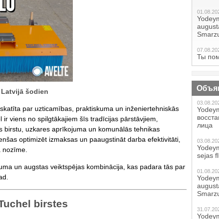
01.08.20
Yodeym
augustā
Smarzu
07.08.20
Ты по
Объя
 Latvijā šodien
03.08.20
skatīta par uzticamības, praktiskuma un inženiertehniskās
Yodeym
восст
r viens no spilgtākajiem šīs tradīcijas pārstāvjiem,
лица
as birstu, uzkares aprīkojuma un komunālās tehnikas
as optimizēt izmaksas un paaugstināt darba efektivitāti,
03.08.20
Yodeym
ša nozīme.
sejas f
sāluma un augstas veiktspējas kombinācija, kas padara tās par
01.08.20
ad.
Yodeym
augustā
Smarzu
Tuchel birstes
31.07.20
Yodeym