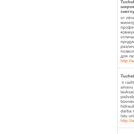
Tuche
широк
снего
от лёг
минитр
профе
коммун
отлича
проду
различ
позвол
для лю
http://
Tuchel
ir radī
ainavu
lauksa
pašval
būvniec
hidraul
darba r
īstu un
http://