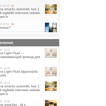
26 15:16
62
a smaržu automāti, kas 1.
 iegādāti interneta veikalā
pe.lv
26 11:51
60
мнишь?
вления
26, 14:23
a Light Fluid —
анавливающий флюид для
26, 14:20
a Light Fluid atjaunojošs
luīds
26, 15:16
a smaržu automāti, kas 1.
 iegādāti interneta veikalā
pe.lv
26, 19:54
a smaržas - tā ir