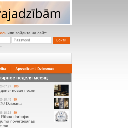
есь
или войдите на сайт:
ь
riba
Apsveikumi. Dziesmas
лярное
неделя
месяц
26 07:27
106
день- новая песня
26 10:45
99
tīk! Dziesma
26 10:13
89
ā Rilsoa darbojas
gumu novērtēšanas
amma