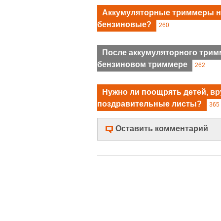
Аккумуляторные триммеры но
бензиновые?
260
После аккумуляторного тримм
бензиновом триммере
262
Нужно ли поощрять детей, вр
поздравительные листы?
365
Оставить комментарий
Имя
Комментарий