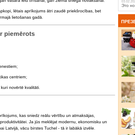
- gan vasarā ielu tīrīšanai, gan ziemā sniega novākšanai.
03.02.20
Это но
opi, lētais aprīkojums ātri zaudē priekšrocības, bet
irmajā lietošanas gadā.
ПРЕЗ
r piemērots
enestiem;
tikas centriem;
kuri novērtē kvalitāti.
aprīkojums, kas sniedz reālu vērtību un atmaksājas,
 produktivitātei. Ja jūs meklējat modernu, ekonomisku un
nai Latvijā, vācu birstes Tuchel - tā ir labākā izvēle.