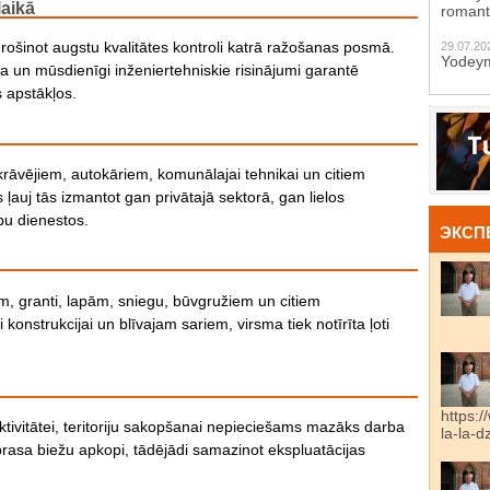
laikā
romant
drošinot augstu kvalitātes kontroli katrā ražošanas posmā.
29.07.20
Yodeym
ība un mūsdienīgi inženiertehniskie risinājumi garantē
 apstākļos.
ekrāvējiem, autokāriem, komunālajai tehnikai un citiem
 ļauj tās izmantot gan privātajā sektorā, gan lielos
u dienestos.
ЭКСП
tīm, granti, lapām, sniegu, būvgružiem un citiem
onstrukcijai un blīvajam sariem, virsma tiek notīrīta ļoti
https:/
ktivitātei, teritoriju sakopšanai nepieciešams mazāks darba
la-la-
eprasa biežu apkopi, tādējādi samazinot ekspluatācijas