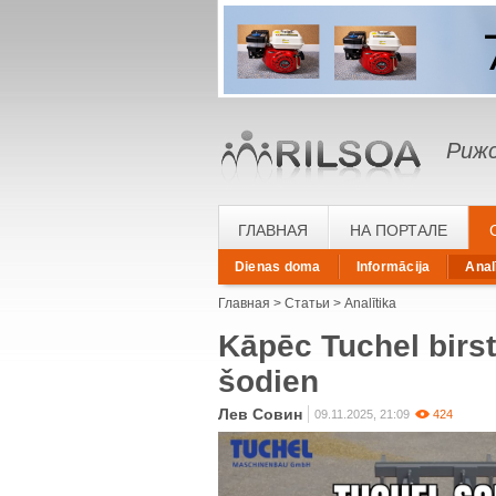
Рижс
ГЛАВНАЯ
НА ПОРТАЛЕ
Dienas doma
Informācija
Anal
Главная
Статьи
Analītika
Kāpēc Tuchel birste
šodien
Лев Совин
09.11.2025, 21:09
424