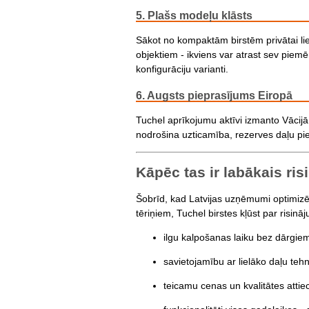
5. Plašs modeļu klāsts
Sākot no kompaktām birstēm privātai lie
objektiem - ikviens var atrast sev piem
konfigurāciju varianti.
6. Augsts pieprasījums Eiropā
Tuchel aprīkojumu aktīvi izmanto Vācijā,
nodrošina uzticamība, rezerves daļu pi
Kāpēc tas ir labākais ris
Šobrīd, kad Latvijas uzņēmumi optimizē
tēriņiem, Tuchel birstes kļūst par risinā
ilgu kalpošanas laiku bez dārgie
savietojamību ar lielāko daļu te
teicamu cenas un kvalitātes attie