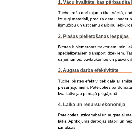
1. Vācu kvalitāte, kas pārbaudīta 
Tuchel ražo aprīkojumu tikai Vācijā, no
Izturīgi materiāli, precīza detaļu sader
ilgmūžību un uzticamu darbību jebkuros
2. Plašas pielietošanas iespējas
Birstes ir piemērotas traktoriem, mini i
specializētajiem transportlīdzekļiem. Tas
uzņēmumos, būvlaukumos un pašvaldīb
3. Augsta darba efektivitāte
Tuchel birstes efektīvi tiek galā ar smil
piesārņojumiem. Pateicoties pārdomātai k
kvalitatīvi jau pirmajā piegājienā.
4. Laika un resursu ekonomija
Pateicoties uzticamībai un augstajai efe
laiks. Aprīkojums darbojas stabili un n
izmaksas.