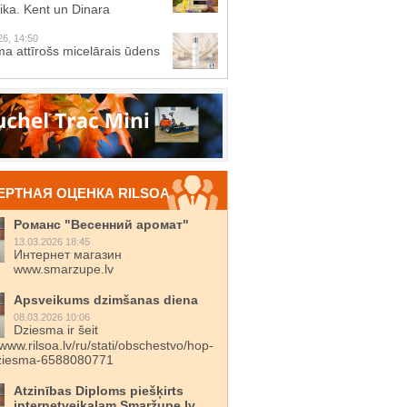
ika. Kent un Dinara
26, 14:50
a attīrošs micelārais ūdens
ЕРТНАЯ ОЦЕНКА RILSOA
Романс "Весенний аромат"
13.03.2026 18:45
Интернет магазин
www.smarzupe.lv
Apsveikums dzimšanas diena
08.03.2026 10:06
Dziesma ir šeit
/www.rilsoa.lv/ru/stati/obschestvo/hop-
dziesma-6588080771
Atzinības Diploms piešķirts
internetveikalam Smaržupe.lv