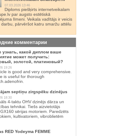
07.03.2026 13:46
Diploms piešķirts internetveikalam
pe.lv par augsto estētiskā
juma līmeni. Veikala vadītājs ir veicis
 darbu, pārvēršot katru smaržu attēlu
едние комментарии
е узнать, какой диплом ваше
иятие может получить:
овый, золотой, платиновый?
26 19:26
ticle is good and very comprehensive.
te is useful for thorough
ch.adenofrin.
ājam septiņu zirgspēku dzinējus
26 18:30
sāls 4-taktu OHV dzinējs dārza un
cības tehnikai. Tiešs aizvietotājs
GX160 sērijas motoriem. Paredzēts
kiem, kultivatoriem, vibroblietēm
as RED Yodeyma FEMME