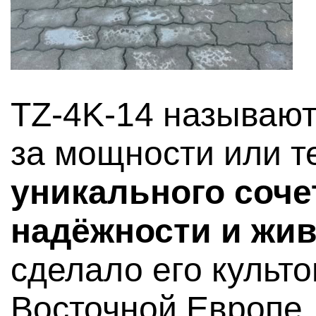
TZ-4K-14 называю
за мощности или те
уникального соче
надёжности и жи
сделало его культ
Восточной Европе.