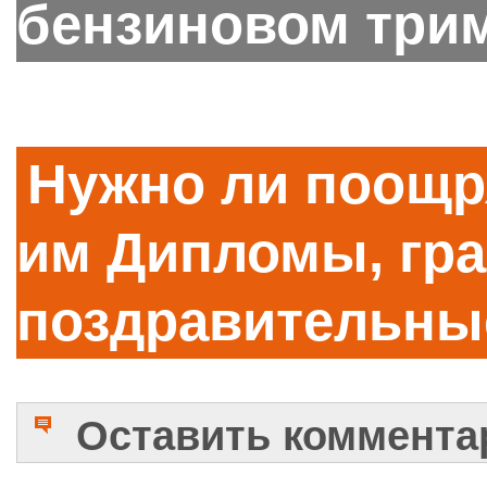
бензиновом три
Нужно ли поощря
им Дипломы, гр
поздравительны
Оставить коммента