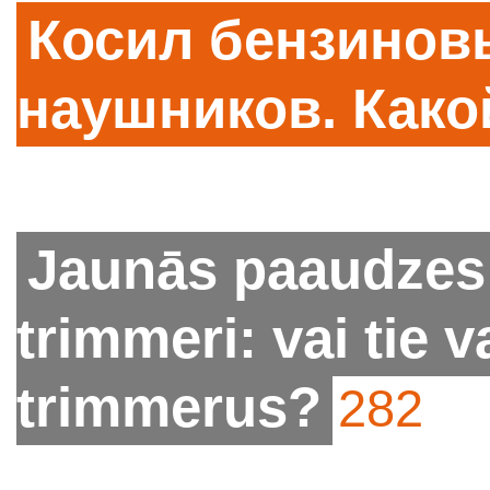
Косил бензинов
наушников. Како
Jaunās paaudzes
trimmeri: vai tie v
trimmerus?
282