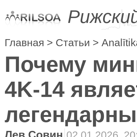
Рижски
Главная
Статьи
Analīti
Почему мини
4K-14 являе
легендарн
Лев Совин
02.01.2026, 20