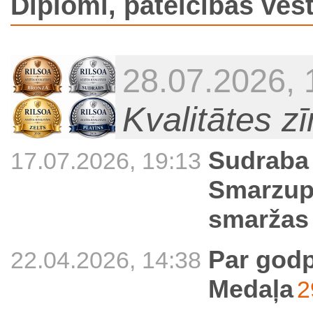
Diplomi, pateicības vēs
28.07.2026, 
Kvalitātes z
Sudraba 
17.07.2026, 19:13
Smarzup
smaržas
Par godp
22.04.2026, 14:38
Medaļa
2