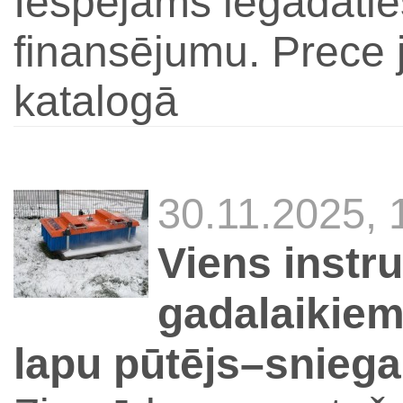
Iespējams iegādātie
finansējumu. Prece j
katalogā
30.11.2025,
Viens instr
gadalaikie
lapu pūtējs–sniega