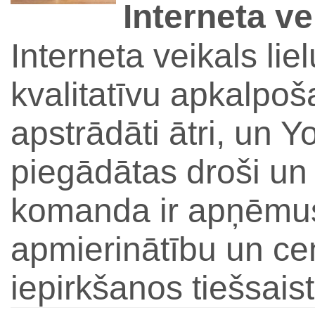
Interneta v
Interneta veikals lie
kvalitatīvu apkalpoš
apstrādāti ātri, un
piegādātas droši un
komanda ir apņēmusi
apmierinātību un ce
iepirkšanos tiešsaist