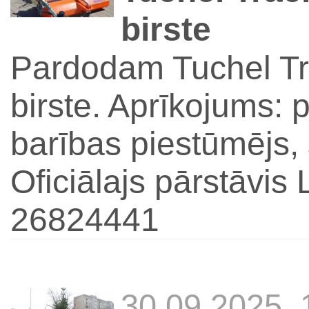
birste
Pardodam Tuchel Tr
birste. Aprīkojums: p
barības piestūmējs, 
Oficiālajs pārstāvis L
26824441
30.09.2025,