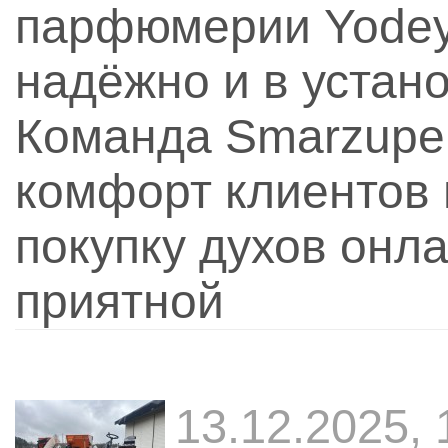
парфюмерии Yodey
надёжно и в устан
Команда Smarzupe.
комфорт клиентов 
покупку духов онла
приятной
13.12.2025,