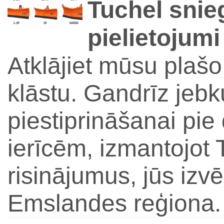
Tuchel snie
pielietojumi
Atklājiet mūsu plašo
klāstu. Gandrīz jeb
piestiprināšanai p
ierīcēm, izmantojot 
risinājumus, jūs izvēl
Emslandes reģiona.