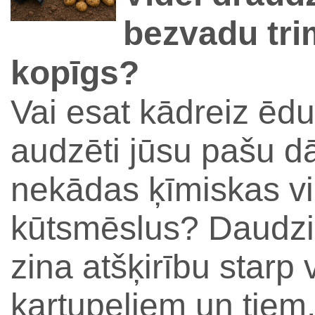
bezvadu tri
kopīgs?
Vai esat kādreiz ēdu
audzēti jūsu pašu d
nekādas ķīmiskas vi
kūtsmēslus? Daudzi,
zina atšķirību starp 
kartupeļiem un tiem,