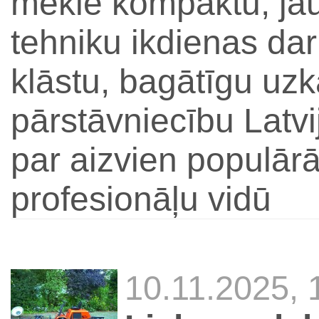
meklē kompaktu, ja
tehniku ikdienas da
klāstu, bagātīgu uzka
pārstāvniecību Latvi
par aizvien populār
profesionāļu vidū
10.11.2025,