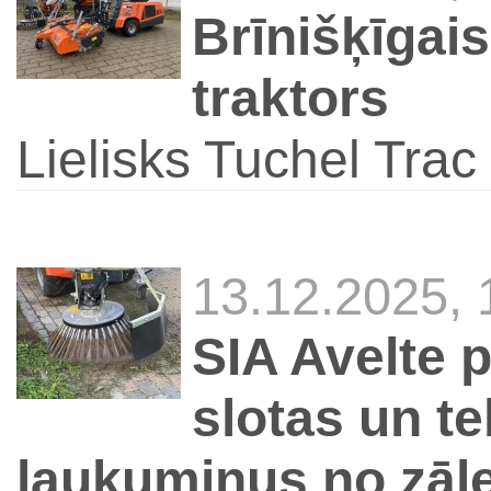
Brīnišķīgais
traktors
Lielisks Tuchel Trac 
13.12.2025,
SIA Avelte p
slotas un te
laukumiņus no zāl