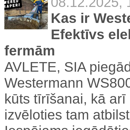
08.12.2025,
Kas ir Wes
Efektīvs ele
fermām
AVLETE, SIA piegā
Westermann WS800 V
kūts tīrīšanai, kā ar
izvēloties tam atbil