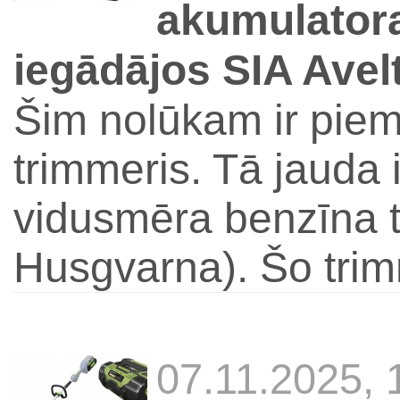
akumulatora
iegādājos SIA Avel
Šim nolūkam ir pie
trimmeris. Tā jauda 
vidusmēra benzīna tr
Husgvarna). Šo trim
07.11.2025,