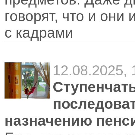
говорят, что и они
с кадрами
12.08.2025,
Ступенчат
последова
назначению пенс