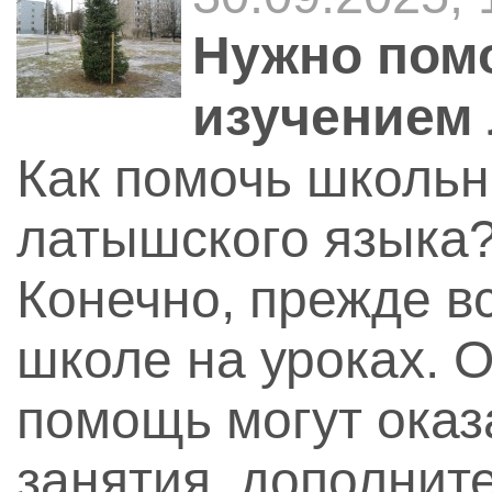
Нужно помо
изучением
Как помочь школьн
латышского языка?
Конечно, прежде вс
школе на уроках. 
помощь могут оказ
занятия, дополнит