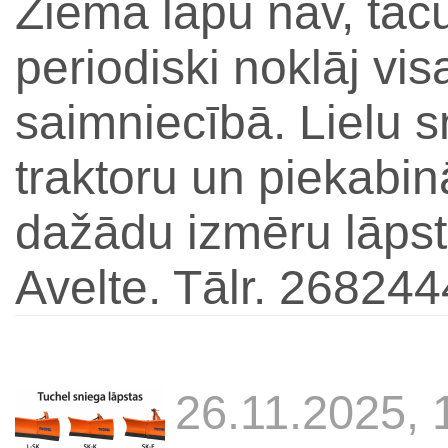
Ziemā lapu nav, taču
periodiski noklāj vi
saimniecībā. Lielu sn
traktoru un piekabi
dažādu izmēru lāpst
Avelte. Tālr. 26824
26.11.2025,