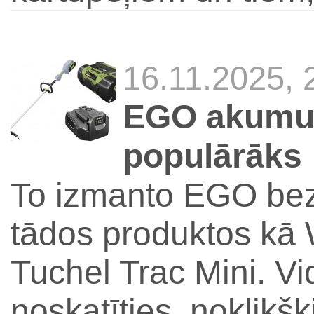
16.11.2025,
EGO akumula
populārāks
To izmanto EGO bezv
tādos produktos kā
Tuchel Trac Mini. Vi
noskatīties, noklikšķ