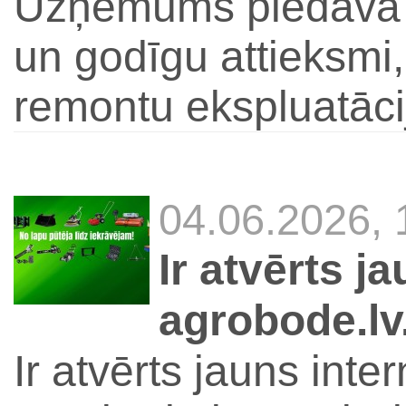
Uzņēmums piedāvā v
un godīgu attieksmi,
remontu ekspluatāci
04.06.2026,
Ir atvērts j
agrobode.lv
Ir atvērts jauns inte