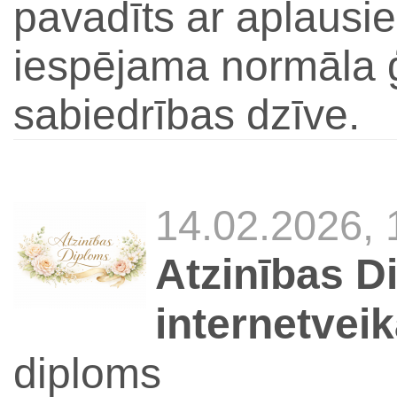
pavadīts ar aplausi
iespējama normāla ģ
sabiedrības dzīve.
14.02.2026,
Atzinības D
internetvei
diploms