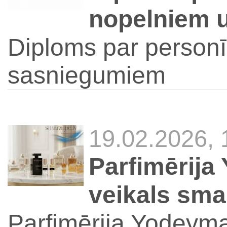
nopelniem 
Diploms par person
sasniegumiem
19.02.2026,
Parfimērija
veikals sma
Parfimērija Yodeyma.