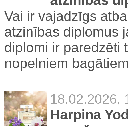
atzinības d
Vai ir vajadzīgs atbal
atzinības diplomus 
diplomi ir paredzēti 
nopelniem bagātiem
18.02.2026,
Harpina Yo