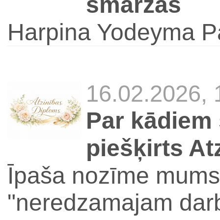
smaržas
Harpina Yodeyma Pa
16.02.2026,
Par kādiem
piešķirts A
Īpaša nozīme mums 
"neredzamajam darb