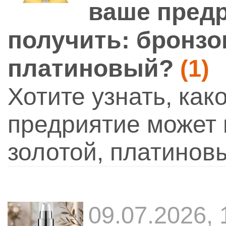
ваше пред
получить: бронзо
платиновый?
(1)
Хотите узнать, ка
предриятие может 
золотой, платинов
09.07.2026,