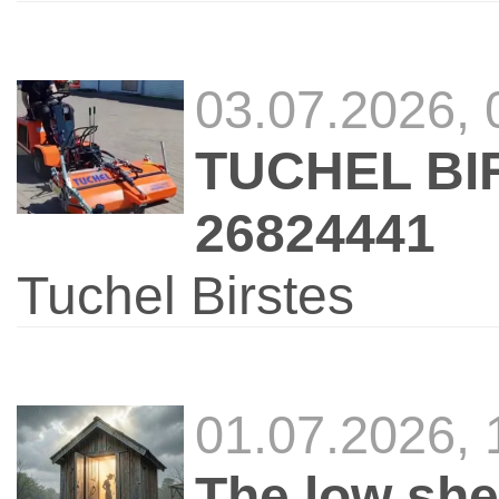
03.07.2026,
TUCHEL BIRS
26824441
Tuchel Birstes
01.07.2026,
The low sh