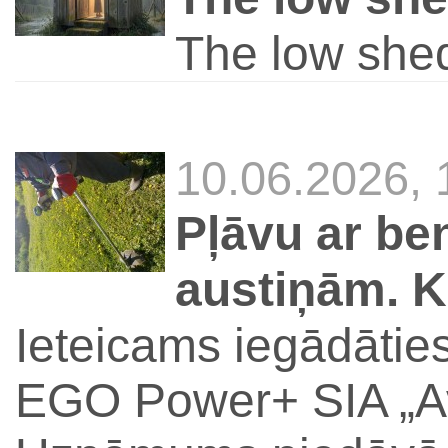
The low she
10.06.2026,
Pļāvu ar be
austiņām. K
Ieteicams iegādātie
EGO Power+ SIA „Ave