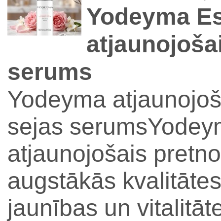
Yodeyma Es
atjaunojoša
serums
Yodeyma atjaunojoš
sejas serumsYodeym
atjaunojošais pretn
augstākās kvalitāte
jaunības un vitalitā