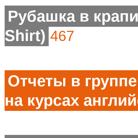
Рубашка в крапи
Shirt)
467
Отчеты в групп
на курсах англий