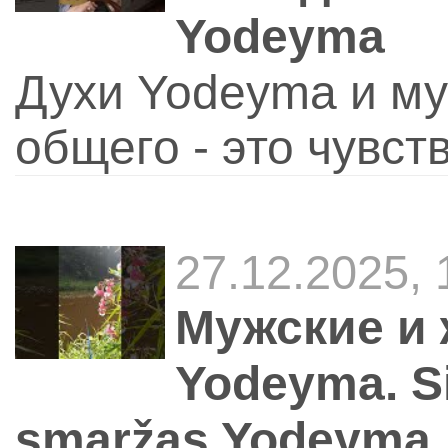
Yodeyma
Духи Yodeyma и му
общего - это чувст
27.12.2025,
Мужские и 
Yodeyma. Si
smaržas Yodeyma