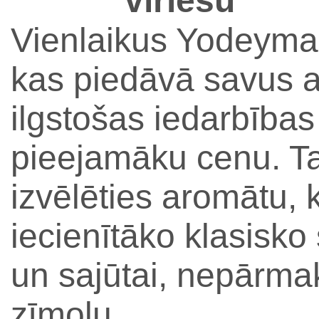
vīriešu
Vienlaikus Yodeyma 
kas piedāvā savus a
ilgstošas ​​iedarbīb
pieejamāku cenu. Ta
izvēlēties aromātu, k
iecienītāko klasis
un sajūtai, nepārma
zīmolu